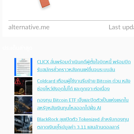
ประเด็นล่าสุด
CLICX ลั่นพร้อมดำเนินคดีผู้ตั้งใจบิดหนี้ พร้อมปิด
รับสมัครชั่วคราวหลังคนแห่ยื่นจนระบบล้น
Coldcard เตือนผู้ใช้งานรีบย้าย Bitcoin ด่วน หลัง
ช่องโหว่ยังอุดไม่ได้ และถูกเจาะต่อเนื่อง
กองทุน Bitcoin ETF เจ๊งและปิดตัวเป็นแห่งแรกใน
สหรัฐหลังเงินทุนไหลออกไปฝั่ง AI
BlackRock ลุยเปิดตัว Tokenized สำหรับกองทุน
ตลาดเงินยุโรปมูลค่า 3.11 แสนล้านดอลลาร์