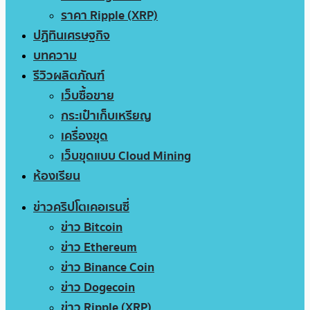
ราคา Ripple (XRP)
ปฏิทินเศรษฐกิจ
บทความ
รีวิวผลิตภัณฑ์
เว็บซื้อขาย
กระเป๋าเก็บเหรียญ
เครื่องขุด
เว็บขุดแบบ Cloud Mining
ห้องเรียน
ข่าวคริปโตเคอเรนซี่
ข่าว Bitcoin
ข่าว Ethereum
ข่าว Binance Coin
ข่าว Dogecoin
ข่าว Ripple (XRP)