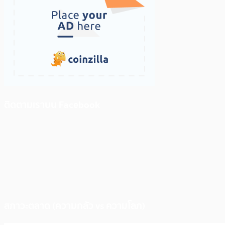
ติดตามเราบน Facebook
สภาวะตลาด (ความกลัว vs ความโลภ)