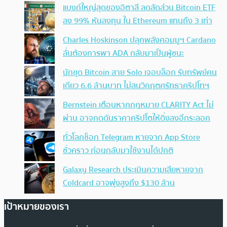
แบงก์ใหญ่สุดของอิตาลี ลดสัดส่วน Bitcoin ETF
ลง 99% หันลงทุน ใน Ethereum แทนถึง 3 เท่า
Charles Hoskinson ปลุกพลังคอมมูฯ Cardano
ลั่นต้องการพา ADA กลับมาเป็นผู้ชนะ
นักขุด Bitcoin สาย Solo เจอบล็อก รับทรัพย์คน
เดียว 6.6 ล้านบาท ไม่สนวิกฤตศรัทธาคริปโทฯ
Bernstein เตือนหากกฎหมาย CLARITY Act ไม่
ผ่าน อาจกดดันราคาคริปโตให้ดิ่งลงอีกระลอก
ทั่วโลกช็อก Telegram หายจาก App Store
ชั่วคราว ก่อนกลับมาใช้งานได้ปกติ
Galaxy Research ประเมินความเสียหายจาก
Coldcard อาจพุ่งสูงถึง $130 ล้าน
เป้าหมายของเรา