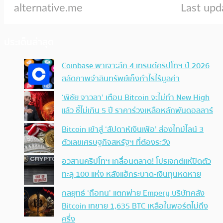
ประเด็นล่าสุด
Coinbase พาเจาะลึก 4 เทรนด์คริปโทฯ ปี 2026
สลัดภาพจำสินทรัพย์เก็งกำไรไร้มูลค่า
‘พิชัย จาวลา’ เตือน Bitcoin จะไม่ทำ New High
แล้ว ชี้ไม่เกิน 5 ปี ราคาร่วงเหลือหลักพันดอลลาร์
Bitcoin เข้าสู่ ‘สัปดาห์เงินเฟ้อ’ ส่องไทม์ไลน์ 3
ตัวเลขเศรษฐกิจสหรัฐฯ ที่ต้องระวัง
อวสานคริปโทฯ เกลื่อนตลาด! โปรเจกต์แห่ปิดตัว
ทะลุ 100 แห่ง หลังแฮ็กระบาด-เงินทุนหดหาย
กลยุทธ์ ‘ถือทน’ แตกพ่าย Empery บริษัทคลัง
Bitcoin เทขาย 1,635 BTC เหลือในพอร์ตไม่ถึง
ครึ่ง