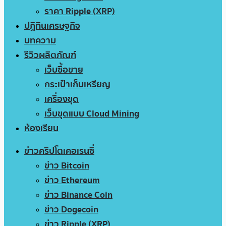
ราคา Ripple (XRP)
ปฏิทินเศรษฐกิจ
บทความ
รีวิวผลิตภัณฑ์
เว็บซื้อขาย
กระเป๋าเก็บเหรียญ
เครื่องขุด
เว็บขุดแบบ Cloud Mining
ห้องเรียน
ข่าวคริปโตเคอเรนซี่
ข่าว Bitcoin
ข่าว Ethereum
ข่าว Binance Coin
ข่าว Dogecoin
ข่าว Ripple (XRP)