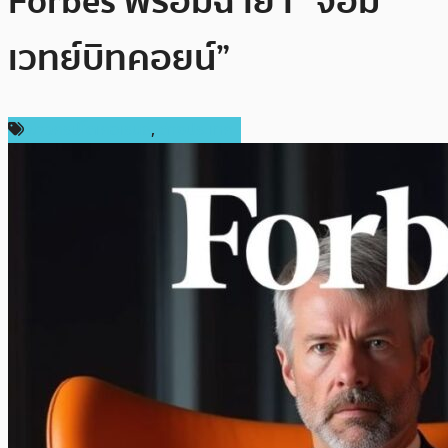
Forbes พร้อมฉายา “จอม
เวทย์บิทคอยน์”
ข่าวคริปโตเคอเรนซี่
,
ต่างประเทศ