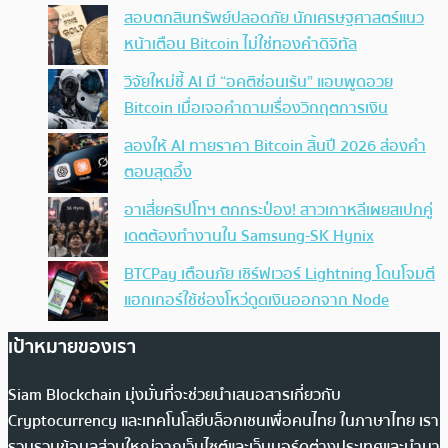
สอบตกสินทรัพย์ปลอดภัย นักเศรษฐศาสตร์แนว
หน้าเตือน Bitcoin ไม่ใช่ทองคำดิจิทัล
วิจัยใหม่ชี้ AI มี “อคติซ่อนเร้น” แอบพูดอวย
Bitcoin เมื่อเจอคำถามเรื่องวิกฤตการเงิน
ลองให้ AI ทายราคา Bitcoin สิ้นปี 2026 ส่องคำ
ตอบสุดอึ้ง
อาเสี่ยคริปโทฯ ตกกระป๋อง! สาวเกาหลีเผยสเปกคู่
เดตต้องทำงานใน Samsung-SK Hynix
BTCPay เตือนภัย เซิร์ฟเวอร์ Lightning โดนโจมตี
แฮกเกอร์ใช้ช่องโหว่ดูดเงินออกจาก Node
เป้าหมายของเรา
Siam Blockchain มุ่งมั่นที่จะช่วยนำเสนอสารเกี่ยวกับ
Cryptocurrency และเทคโนโลยีบล็อกเชนเพื่อคนไทย ในภาษาไทย เรา
รวบรวมข้อมูลส่วนใหญ่จากเว็บไซต์และเว็บบอร์ดต่างประเทศและนำมา