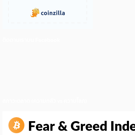
ติดตามเราบน Facebook
สภาวะตลาด (ความกลัว vs ความโลภ)