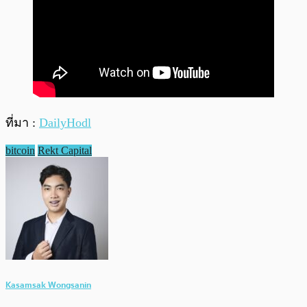
ที่มา :
DailyHodl
bitcoin
Rekt Capital
Kasamsak Wongsanin