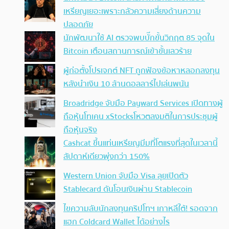
เหรียญเยอะเพราะกลัวความเสี่ยงด้านความ
ปลอดภัย
นักพัฒนาใช้ AI ตรวจพบบั๊กขั้นวิกฤต 85 จุดใน
Bitcoin เตือนสถานการณ์เข้าขั้นเลวร้าย
ผู้ก่อตั้งโปรเจกต์ NFT ถูกฟ้องข้อหาหลอกลงทุน
หลังนำเงิน 10 ล้านดอลลาร์ไปเล่นพนัน
Broadridge จับมือ Payward Services เปิดทางผู้
ถือหุ้นโทเคน xStocksโหวตลงมติในการประชุมผู้
ถือหุ้นจริง
Cashcat ขึ้นแท่นเหรียญมีมที่โตแรงที่สุดในเวลานี้
สัปดาห์เดียวพุ่งกว่า 150%
Western Union จับมือ Visa ลุยเปิดตัว
Stablecard ดันโอนเงินผ่าน Stablecoin
ไขความลับนักลงทุนคริปโทฯ เกาหลีใต้! รอดจาก
แฮก Coldcard Wallet ได้อย่างไร