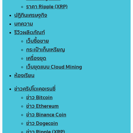
ราคา Ripple (XRP)
ปฏิทินเศรษฐกิจ
บทความ
รีวิวผลิตภัณฑ์
เว็บซื้อขาย
กระเป๋าเก็บเหรียญ
เครื่องขุด
เว็บขุดแบบ Cloud Mining
ห้องเรียน
ข่าวคริปโตเคอเรนซี่
ข่าว Bitcoin
ข่าว Ethereum
ข่าว Binance Coin
ข่าว Dogecoin
ข่าว Ripple (XRP)