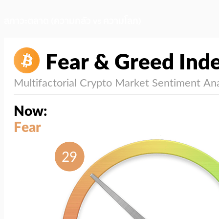
สภาวะตลาด (ความกลัว vs ความโลภ)