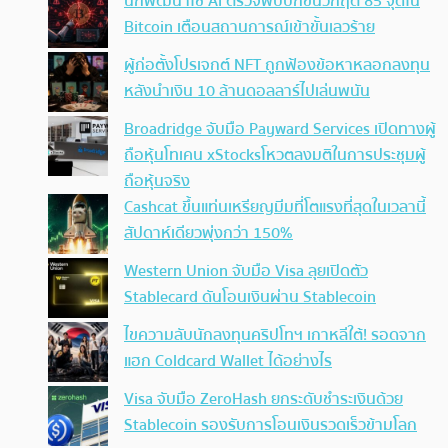
นักพัฒนาใช้ AI ตรวจพบบั๊กขั้นวิกฤต 85 จุดใน
Bitcoin เตือนสถานการณ์เข้าขั้นเลวร้าย
ผู้ก่อตั้งโปรเจกต์ NFT ถูกฟ้องข้อหาหลอกลงทุน
หลังนำเงิน 10 ล้านดอลลาร์ไปเล่นพนัน
Broadridge จับมือ Payward Services เปิดทางผู้
ถือหุ้นโทเคน xStocksโหวตลงมติในการประชุมผู้
ถือหุ้นจริง
Cashcat ขึ้นแท่นเหรียญมีมที่โตแรงที่สุดในเวลานี้
สัปดาห์เดียวพุ่งกว่า 150%
Western Union จับมือ Visa ลุยเปิดตัว
Stablecard ดันโอนเงินผ่าน Stablecoin
ไขความลับนักลงทุนคริปโทฯ เกาหลีใต้! รอดจาก
แฮก Coldcard Wallet ได้อย่างไร
Visa จับมือ ZeroHash ยกระดับชำระเงินด้วย
Stablecoin รองรับการโอนเงินรวดเร็วข้ามโลก