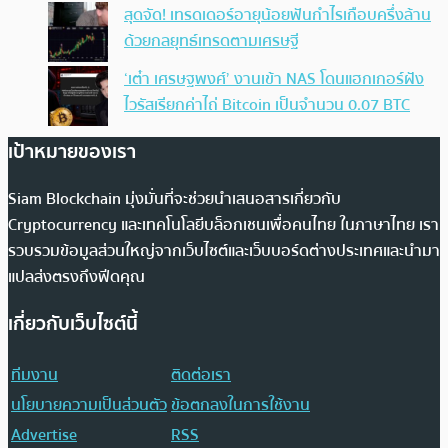
สุดจัด! เทรดเดอร์อายุน้อยฟันกำไรเกือบครึ่งล้าน
ด้วยกลยุทธ์เทรดตามเศรษฐี
‘เต๋า เศรษฐพงศ์’ งานเข้า NAS โดนแฮกเกอร์ฝัง
ไวรัสเรียกค่าไถ่ Bitcoin เป็นจำนวน 0.07 BTC
เป้าหมายของเรา
Siam Blockchain มุ่งมั่นที่จะช่วยนำเสนอสารเกี่ยวกับ
Cryptocurrency และเทคโนโลยีบล็อกเชนเพื่อคนไทย ในภาษาไทย เรา
รวบรวมข้อมูลส่วนใหญ่จากเว็บไซต์และเว็บบอร์ดต่างประเทศและนำมา
แปลส่งตรงถึงฟีดคุณ
เกี่ยวกับเว็บไซต์นี้
ทีมงาน
ติดต่อเรา
นโยบายความเป็นส่วนตัว
ข้อตกลงในการใช้งาน
Advertise
RSS