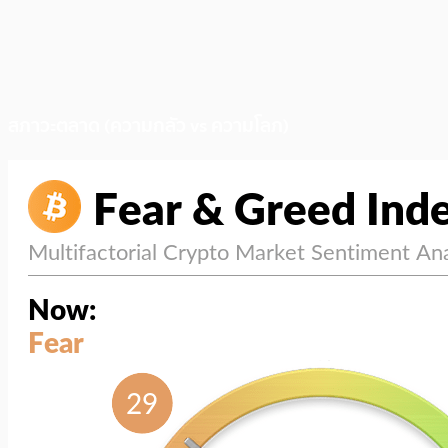
สภาวะตลาด (ความกลัว vs ความโลภ)