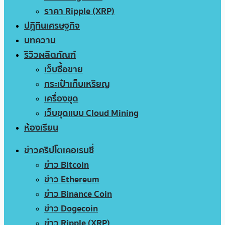
ราคา Ripple (XRP)
ปฏิทินเศรษฐกิจ
บทความ
รีวิวผลิตภัณฑ์
เว็บซื้อขาย
กระเป๋าเก็บเหรียญ
เครื่องขุด
เว็บขุดแบบ Cloud Mining
ห้องเรียน
ข่าวคริปโตเคอเรนซี่
ข่าว Bitcoin
ข่าว Ethereum
ข่าว Binance Coin
ข่าว Dogecoin
ข่าว Ripple (XRP)