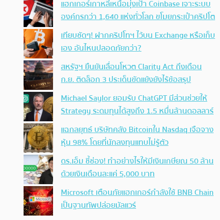
แฮกเกอร์เกาหลีเหนือมุ่งเป้า Coinbase เจาะระบบ
องค์กรกว่า 1,640 แห่งทั่วโลก ขโมยกระเป๋าคริปโต
เทียบชัดๆ! ฝากคริปโทฯ ไว้บน Exchange หรือเก็บ
เอง อันไหนปลอดภัยกว่า?
สหรัฐฯ ยืนยันเลื่อนโหวต Clarity Act ถึงเดือน
ก.ย. ติดล็อก 3 ประเด็นขัดแย้งยังไร้ข้อสรุป
Michael Saylor ยอมรับ ChatGPT มีส่วนช่วยให้
Strategy ระดมทุนได้สูงถึง 1.5 หมื่นล้านดอลลาร์
แฉกลยุทธ์ บริษัทคลัง Bitcoinใน Nasdaq เจือจาง
หุ้น 98% โดยที่นักลงทุนแทบไม่รู้ตัว
ดร.เอ็ม ชี้ช่อง! ทำอย่างไรให้มีเงินเกษียณ 50 ล้าน
ด้วยเงินเดือนละแค่ 5,000 บาท
Microsoft เตือนภัยแฮกเกอร์กำลังใช้ BNB Chain
เป็นฐานทัพปล่อยมัลแวร์