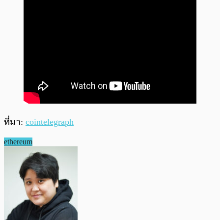
ที่มา:
cointelegraph
ethereum