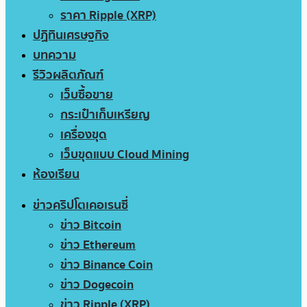
ราคา Ripple (XRP)
ปฏิทินเศรษฐกิจ
บทความ
รีวิวผลิตภัณฑ์
เว็บซื้อขาย
กระเป๋าเก็บเหรียญ
เครื่องขุด
เว็บขุดแบบ Cloud Mining
ห้องเรียน
ข่าวคริปโตเคอเรนซี่
ข่าว Bitcoin
ข่าว Ethereum
ข่าว Binance Coin
ข่าว Dogecoin
ข่าว Ripple (XRP)