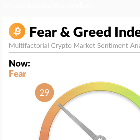
สภาวะตลาด (ความกลัว vs ความโลภ)