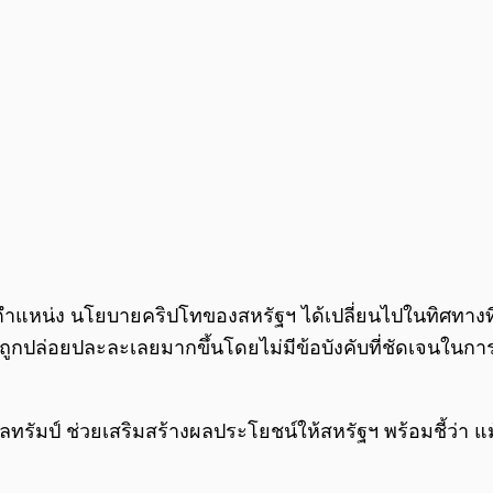
ตำแหน่ง นโยบายคริปโทของสหรัฐฯ ได้เปลี่ยนไปในทิศทางที่ว่
ะถูกปล่อยปละละเลยมากขึ้นโดยไม่มีข้อบังคับที่ชัดเจนในก
าลทรัมป์ ช่วยเสริมสร้างผลประโยชน์ให้สหรัฐฯ พร้อมชี้ว่า