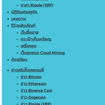
ราคา Ripple (XRP)
ปฏิทินเศรษฐกิจ
บทความ
รีวิวผลิตภัณฑ์
เว็บซื้อขาย
กระเป๋าเก็บเหรียญ
เครื่องขุด
เว็บขุดแบบ Cloud Mining
ห้องเรียน
ข่าวคริปโตเคอเรนซี่
ข่าว Bitcoin
ข่าว Ethereum
ข่าว Binance Coin
ข่าว Dogecoin
ข่าว Ripple (XRP)