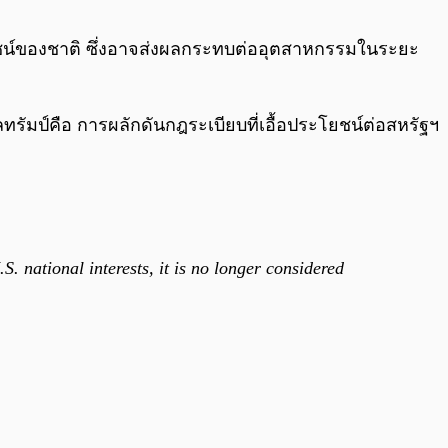
0:00
/
0:00
ะโยชน์ของชาติ ซึ่งอาจส่งผลกระทบต่ออุตสาหกรรมในระยะ
รัมป์คือ การผลักดันกฎระเบียบที่เอื้อประโยชน์ต่อสหรัฐฯ
. national interests, it is no longer considered