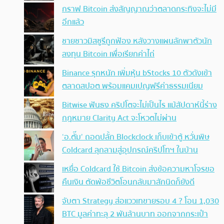
กราฟ Bitcoin ส่งสัญญาณว่าตลาดกระทิงจะไม่มี
อีกแล้ว
ชายชาวมิสซูรีถูกฟ้อง หลังวางแผนลักพาตัวนัก
ลงทุน Bitcoin เพื่อเรียกค่าไถ่
Binance รุกหนัก เพิ่มหุ้น bStocks 10 ตัวดังเข้า
ตลาดสปอต พร้อมแคมเปญฟรีค่าธรรมเนียม
Bitwise ฟันธง คริปโตจะไม่เป็นไร แม้สัปดาห์นี้ร่าง
กฎหมาย Clarity Act จะโหวตไม่ผ่าน
‘อ.ตั๊ม’ ถอดปลั้ก Blockclock เก็บเข้าตู้ หวั่นพิษ
Coldcard ลุกลามสู่อุปกรณ์คริปโทฯ ในบ้าน
เหยื่อ Coldcard ใช้ Bitcoin ส่งข้อความหาโจรขอ
คืนเงิน ตัดพ้อชีวิตโอนกลับมาสักนิดก็ยังดี
จับตา Strategy ส่อแววเทขายรอบ 4 ? โอน 1,030
BTC มูลค่าทะลุ 2 พันล้านบาท ออกจากกระเป๋า