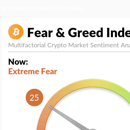
สภาวะตลาด (ความกลัว vs ความโลภ)