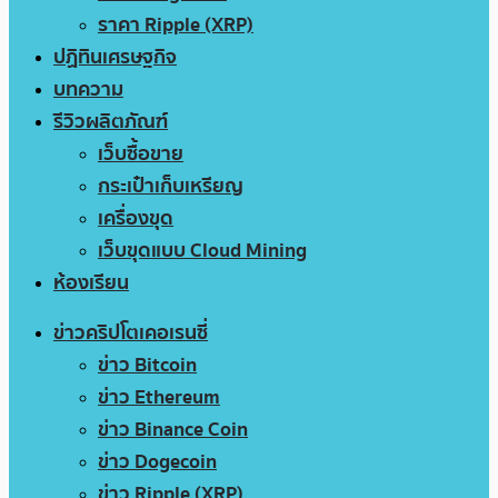
ราคา Ripple (XRP)
ปฏิทินเศรษฐกิจ
บทความ
รีวิวผลิตภัณฑ์
เว็บซื้อขาย
กระเป๋าเก็บเหรียญ
เครื่องขุด
เว็บขุดแบบ Cloud Mining
ห้องเรียน
ข่าวคริปโตเคอเรนซี่
ข่าว Bitcoin
ข่าว Ethereum
ข่าว Binance Coin
ข่าว Dogecoin
ข่าว Ripple (XRP)