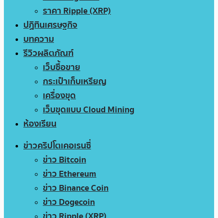
ราคา Ripple (XRP)
ปฏิทินเศรษฐกิจ
บทความ
รีวิวผลิตภัณฑ์
เว็บซื้อขาย
กระเป๋าเก็บเหรียญ
เครื่องขุด
เว็บขุดแบบ Cloud Mining
ห้องเรียน
ข่าวคริปโตเคอเรนซี่
ข่าว Bitcoin
ข่าว Ethereum
ข่าว Binance Coin
ข่าว Dogecoin
ข่าว Ripple (XRP)