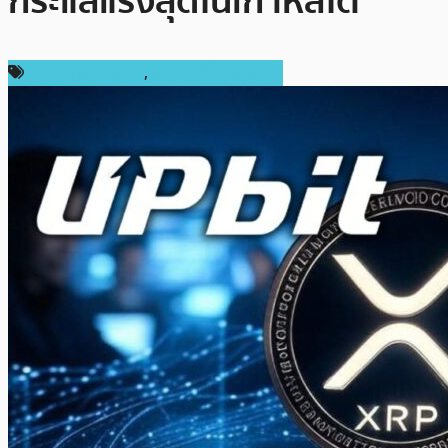
กระแสแรงสุดในเกาหลีใต้
ข่าว Ripple (XRP)
,
ข่าวคริปโตเคอเรนซี่