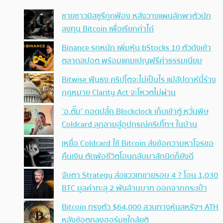
ชายชาวมิสซูรีถูกฟ้อง หลังวางแผนลักพาตัวนัก
ลงทุน Bitcoin เพื่อเรียกค่าไถ่
Binance รุกหนัก เพิ่มหุ้น bStocks 10 ตัวดังเข้า
ตลาดสปอต พร้อมแคมเปญฟรีค่าธรรมเนียม
Bitwise ฟันธง คริปโตจะไม่เป็นไร แม้สัปดาห์นี้ร่าง
กฎหมาย Clarity Act จะโหวตไม่ผ่าน
‘อ.ตั๊ม’ ถอดปลั้ก Blockclock เก็บเข้าตู้ หวั่นพิษ
Coldcard ลุกลามสู่อุปกรณ์คริปโทฯ ในบ้าน
เหยื่อ Coldcard ใช้ Bitcoin ส่งข้อความหาโจรขอ
คืนเงิน ตัดพ้อชีวิตโอนกลับมาสักนิดก็ยังดี
จับตา Strategy ส่อแววเทขายรอบ 4 ? โอน 1,030
BTC มูลค่าทะลุ 2 พันล้านบาท ออกจากกระเป๋า
Bitcoin ทรงตัว $64,000 สวนทางหุ้นสหรัฐฯ ATH
หลังข้อตกลงฮอร์มุซใกล้ยุติ