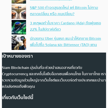
S&P 500 ทำจุดสูงสุดใหม่ แต่ Bitcoin ไม่ตาม
ตลาดเปลี่ยน หรือ คนเปลี่ยน?
3 เหตุผลทำไมราคา Cardano (Ada) ถึงพุ่งแรง
22% ในสัปดาห์เดียว
นักลงทุน Uber รุ่นแรก แนะนำให้เทขาย Bitcoin
เพื่อไปซื้อ Solana และ Bittensor (TAO) แทน
เป้าหมายของเรา
Siam Blockchain มุ่งมั่นที่จะช่วยนำเสนอสารเกี่ยวกับ
Cryptocurrency และเทคโนโลยีบล็อกเชนเพื่อคนไทย ในภาษาไทย เรา
รวบรวมข้อมูลส่วนใหญ่จากเว็บไซต์และเว็บบอร์ดต่างประเทศและนำมา
แปลส่งตรงถึงฟีดคุณ
เกี่ยวกับเว็บไซต์นี้