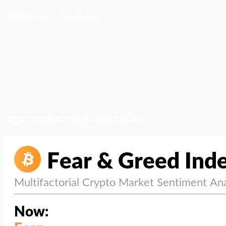
ติดตามเราบน Facebook
สภาวะตลาด (ความกลัว vs ความโลภ)