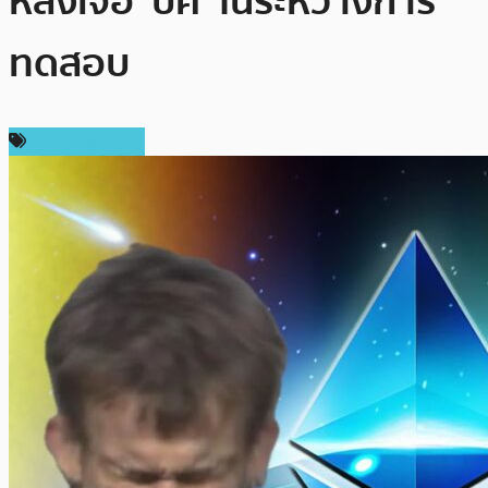
หลังเจอ ‘บั้ค’ ในระหว่างการ
ทดสอบ
ข่าว Ethereum