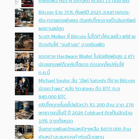
เตรียมพิจารณาร่างกฎหมายวันที่ 15 กันยายน
Bitcoin ร่วง 35% ตั้งแต่ปี 2025 สวนทางทอง-
เงิน-ทองแดงพุ่งแรง ดันคริปโตกลายเป็นสินทรัพย์
ผลงานแย่สุด
Scott Melker ชี้ Bitcoin ไม่ได้ทำให้รวยเร็ว แต่ช่วย
ป้องกันให้ “จนช้าลง” จากเงินเฟ้อ
ยอดขาย Hardware Wallet ในรัสเซียพุ่งสูง 2 เท่า
นักลงทุนแห่ถือคริปโตเอง ก่อนกฎใหม่เริ่มใช้
ก.ย.นี้
Michael Saylor ลั่น “มีแค่ Satoshi ที่ขาย Bitcoin
น้อยกว่าผม” หลัง Strategy ถือ BTC ทะลุ
840,000 BTC
คริปโตถูกขโมยไปแล้วกว่า $1,200 ล้าน จาก 276
เหตุการณ์ในปี ปี 2026 Coldcard คิดเป็นสัดส่วน
10% จากทั้งหมด
จีนเทขายพันธบัตรสหรัฐฯเหลือ $659,000 ล้าน
เดินหน้าสะสมทองคำต่อเนื่องแทน