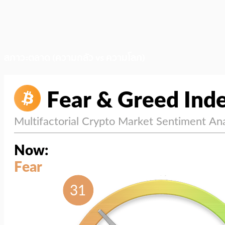
สภาวะตลาด (ความกลัว vs ความโลภ)