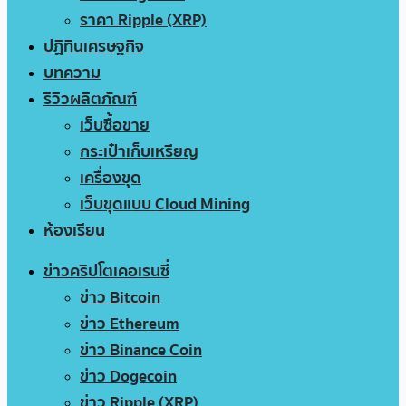
ราคา Ripple (XRP)
ปฏิทินเศรษฐกิจ
บทความ
รีวิวผลิตภัณฑ์
เว็บซื้อขาย
กระเป๋าเก็บเหรียญ
เครื่องขุด
เว็บขุดแบบ Cloud Mining
ห้องเรียน
ข่าวคริปโตเคอเรนซี่
ข่าว Bitcoin
ข่าว Ethereum
ข่าว Binance Coin
ข่าว Dogecoin
ข่าว Ripple (XRP)