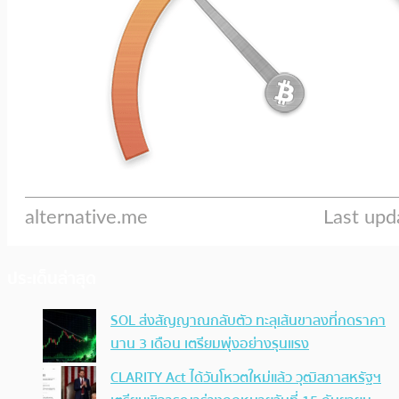
ประเด็นล่าสุด
SOL ส่งสัญญาณกลับตัว ทะลุเส้นขาลงที่กดราคา
นาน 3 เดือน เตรียมพุ่งอย่างรุนแรง
CLARITY Act ได้วันโหวตใหม่แล้ว วุฒิสภาสหรัฐฯ