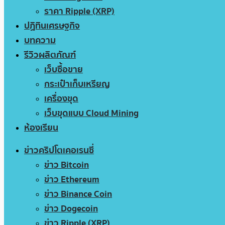
ราคา Ripple (XRP)
ปฏิทินเศรษฐกิจ
บทความ
รีวิวผลิตภัณฑ์
เว็บซื้อขาย
กระเป๋าเก็บเหรียญ
เครื่องขุด
เว็บขุดแบบ Cloud Mining
ห้องเรียน
ข่าวคริปโตเคอเรนซี่
ข่าว Bitcoin
ข่าว Ethereum
ข่าว Binance Coin
ข่าว Dogecoin
ข่าว Ripple (XRP)