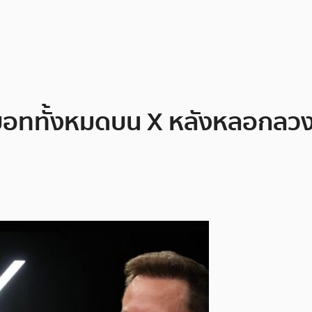
บอททั้งหมดบน X หลังหลอกลวงผู