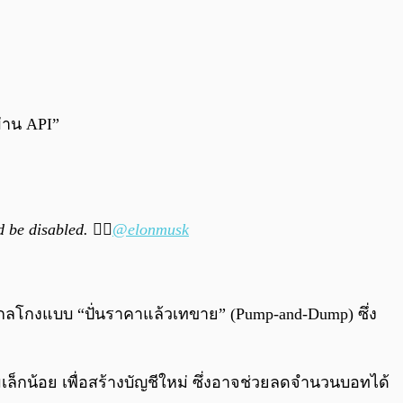
ผ่าน API”
be disabled. 🤷‍♂️
@elonmusk
กลโกงแบบ “ปั่นราคาแล้วเทขาย” (Pump-and-Dump) ซึ่ง
ล็กน้อย เพื่อสร้างบัญชีใหม่ ซึ่งอาจช่วยลดจำนวนบอทได้