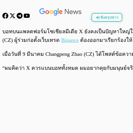
ฟังสรุปข่าว
พร้อมเล่น
บอทบนแพลตฟอร์มโซเชียลมีเดีย X ยังคงเป็นปัญหาใหญ่ในว
(CZ) ผู้ร่วมก่อตั้งเว็บเทรด
Binance
ต้องออกมาเรียกร้องให้ 
เมื่อวันที่ 9 มีนาคม Changpeng Zhao (CZ) ได้โพสต์ข้อค
“ผมคิดว่า X ควรแบนบอททั้งหมด ผมอยากคุยกับมนุษย์จริง