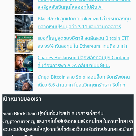
สหรัฐหลังเงินทุนไหลออกไปฝั่ง AI
BlackRock ลุยเปิดตัว Tokenized สำหรับกองทุน
ตลาดเงินยุโรปมูลค่า 3.11 แสนล้านดอลลาร์
แบงก์ใหญ่สุดของอิตาลี ลดสัดส่วน Bitcoin ETF
ลง 99% หันลงทุน ใน Ethereum แทนถึง 3 เท่า
Charles Hoskinson ปลุกพลังคอมมูฯ Cardano
ลั่นต้องการพา ADA กลับมาเป็นผู้ชนะ
นักขุด Bitcoin สาย Solo เจอบล็อก รับทรัพย์คน
เดียว 6.6 ล้านบาท ไม่สนวิกฤตศรัทธาคริปโทฯ
เป้าหมายของเรา
Siam Blockchain มุ่งมั่นที่จะช่วยนำเสนอสารเกี่ยวกับ
Cryptocurrency และเทคโนโลยีบล็อกเชนเพื่อคนไทย ในภาษาไทย เรา
รวบรวมข้อมูลส่วนใหญ่จากเว็บไซต์และเว็บบอร์ดต่างประเทศและนำมา