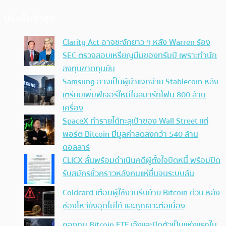
ประเด็นล่าสุด
Clarity Act อาจชะงักยาว ๆ หลัง Warren ร้อง
SEC ตรวจสอบเหรียญมีมของทรัมป์ เพราะทำนัก
ลงทุนขาดทุนยับ
Samsung อาจเป็นผู้นำแจกจ่าย Stablecoin หลัง
เตรียมเพิ่มฟีเจอร์ใหม่ในสมาร์ทโฟน 800 ล้าน
เครื่อง
SpaceX ทำรายได้ทะลุเป้าของ Wall Street แต่
พอร์ต Bitcoin มีมูลค่าลดลงกว่า 540 ล้าน
ดอลลาร์
CLICX ลั่นพร้อมดำเนินคดีผู้ตั้งใจบิดหนี้ พร้อมปิด
รับสมัครชั่วคราวหลังคนแห่ยื่นจนระบบล้น
Coldcard เตือนผู้ใช้งานรีบย้าย Bitcoin ด่วน หลัง
ช่องโหว่ยังอุดไม่ได้ และถูกเจาะต่อเนื่อง
กองทุน Bitcoin ETF เจ๊งและปิดตัวเป็นแห่งแรกใน