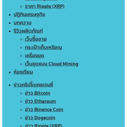
ราคา Ripple (XRP)
ปฏิทินเศรษฐกิจ
บทความ
รีวิวผลิตภัณฑ์
เว็บซื้อขาย
กระเป๋าเก็บเหรียญ
เครื่องขุด
เว็บขุดแบบ Cloud Mining
ห้องเรียน
ข่าวคริปโตเคอเรนซี่
ข่าว Bitcoin
ข่าว Ethereum
ข่าว Binance Coin
ข่าว Dogecoin
ข่าว Ripple (XRP)