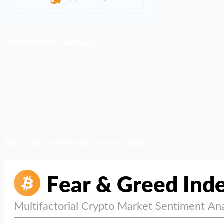
ติดตามเราบน Facebook
สภาวะตลาด (ความกลัว vs ความโลภ)