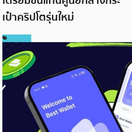
เตรียมขึ้นแท่นศูนย์กลางกระ
เป๋าคริปโตรุ่นใหม่
สปอนเซอร์