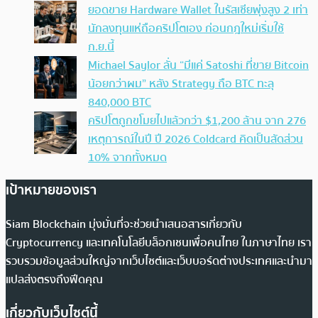
ยอดขาย Hardware Wallet ในรัสเซียพุ่งสูง 2 เท่า
นักลงทุนแห่ถือคริปโตเอง ก่อนกฎใหม่เริ่มใช้
ก.ย.นี้
Michael Saylor ลั่น “มีแค่ Satoshi ที่ขาย Bitcoin
น้อยกว่าผม” หลัง Strategy ถือ BTC ทะลุ
840,000 BTC
คริปโตถูกขโมยไปแล้วกว่า $1,200 ล้าน จาก 276
เหตุการณ์ในปี ปี 2026 Coldcard คิดเป็นสัดส่วน
10% จากทั้งหมด
เป้าหมายของเรา
Siam Blockchain มุ่งมั่นที่จะช่วยนำเสนอสารเกี่ยวกับ
Cryptocurrency และเทคโนโลยีบล็อกเชนเพื่อคนไทย ในภาษาไทย เรา
รวบรวมข้อมูลส่วนใหญ่จากเว็บไซต์และเว็บบอร์ดต่างประเทศและนำมา
แปลส่งตรงถึงฟีดคุณ
เกี่ยวกับเว็บไซต์นี้