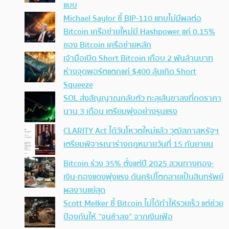
แบบ
Michael Saylor ชี้ BIP-110 แทบไม่มีผลต่อ
Bitcoin เครือข่ายใหม่มี Hashpower แค่ 0.15%
ของ Bitcoin เครือข่ายหลัก
เจ้ามือเปิด Short Bitcoin เกือบ 2 พันล้านบาท
ห่างจุดพอร์ตแตกแค่ $400 ลุ้นเกิด Short
Squeeze
SOL ส่งสัญญาณกลับตัว ทะลุเส้นขาลงที่กดราคา
นาน 3 เดือน เตรียมพุ่งอย่างรุนแรง
CLARITY Act ได้วันโหวตใหม่แล้ว วุฒิสภาสหรัฐฯ
เตรียมพิจารณาร่างกฎหมายวันที่ 15 กันยายน
Bitcoin ร่วง 35% ตั้งแต่ปี 2025 สวนทางทอง-
เงิน-ทองแดงพุ่งแรง ดันคริปโตกลายเป็นสินทรัพย์
ผลงานแย่สุด
Scott Melker ชี้ Bitcoin ไม่ได้ทำให้รวยเร็ว แต่ช่วย
ป้องกันให้ “จนช้าลง” จากเงินเฟ้อ