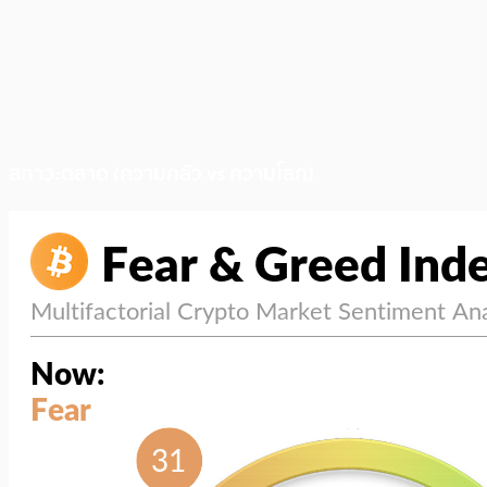
สภาวะตลาด (ความกลัว vs ความโลภ)