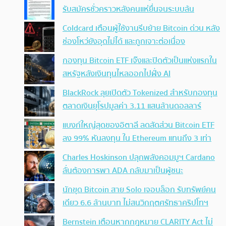
รับสมัครชั่วคราวหลังคนแห่ยื่นจนระบบล้น
Coldcard เตือนผู้ใช้งานรีบย้าย Bitcoin ด่วน หลัง
ช่องโหว่ยังอุดไม่ได้ และถูกเจาะต่อเนื่อง
กองทุน Bitcoin ETF เจ๊งและปิดตัวเป็นแห่งแรกใน
สหรัฐหลังเงินทุนไหลออกไปฝั่ง AI
BlackRock ลุยเปิดตัว Tokenized สำหรับกองทุน
ตลาดเงินยุโรปมูลค่า 3.11 แสนล้านดอลลาร์
แบงก์ใหญ่สุดของอิตาลี ลดสัดส่วน Bitcoin ETF
ลง 99% หันลงทุน ใน Ethereum แทนถึง 3 เท่า
Charles Hoskinson ปลุกพลังคอมมูฯ Cardano
ลั่นต้องการพา ADA กลับมาเป็นผู้ชนะ
นักขุด Bitcoin สาย Solo เจอบล็อก รับทรัพย์คน
เดียว 6.6 ล้านบาท ไม่สนวิกฤตศรัทธาคริปโทฯ
Bernstein เตือนหากกฎหมาย CLARITY Act ไม่