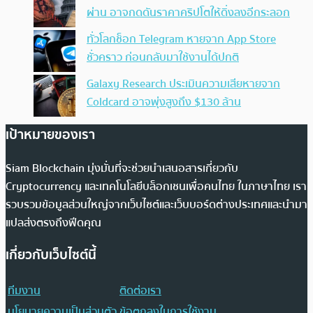
ผ่าน อาจกดดันราคาคริปโตให้ดิ่งลงอีกระลอก
ทั่วโลกช็อก Telegram หายจาก App Store
ชั่วคราว ก่อนกลับมาใช้งานได้ปกติ
Galaxy Research ประเมินความเสียหายจาก
Coldcard อาจพุ่งสูงถึง $130 ล้าน
เป้าหมายของเรา
Siam Blockchain มุ่งมั่นที่จะช่วยนำเสนอสารเกี่ยวกับ
Cryptocurrency และเทคโนโลยีบล็อกเชนเพื่อคนไทย ในภาษาไทย เรา
รวบรวมข้อมูลส่วนใหญ่จากเว็บไซต์และเว็บบอร์ดต่างประเทศและนำมา
แปลส่งตรงถึงฟีดคุณ
เกี่ยวกับเว็บไซต์นี้
ทีมงาน
ติดต่อเรา
นโยบายความเป็นส่วนตัว
ข้อตกลงในการใช้งาน