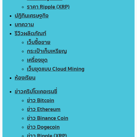
ราคา Ripple (XRP)
ปฏิทินเศรษฐกิจ
บทความ
รีวิวผลิตภัณฑ์
เว็บซื้อขาย
กระเป๋าเก็บเหรียญ
เครื่องขุด
เว็บขุดแบบ Cloud Mining
ห้องเรียน
ข่าวคริปโตเคอเรนซี่
ข่าว Bitcoin
ข่าว Ethereum
ข่าว Binance Coin
ข่าว Dogecoin
ข่าว Ripple (XRP)