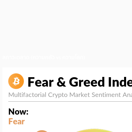
สภาวะตลาด (ความกลัว vs ความโลภ)