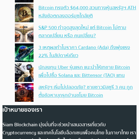
Bitcoin ทรงตัว $64,000 สวนทางหุ้นสหรัฐฯ ATH
หลังข้อตกลงฮอร์มุซใกล้ยุติ
S&P 500 ทำจุดสูงสุดใหม่ แต่ Bitcoin ไม่ตาม
ตลาดเปลี่ยน หรือ คนเปลี่ยน?
3 เหตุผลทำไมราคา Cardano (Ada) ถึงพุ่งแรง
22% ในสัปดาห์เดียว
นักลงทุน Uber รุ่นแรก แนะนำให้เทขาย Bitcoin
เพื่อไปซื้อ Solana และ Bittensor (TAO) แทน
สหรัฐฯ เริ่มไม่ปลอดภัย? ชายชาวมิสซูรี 3 คน ถูก
ตั้งข้อหาบุกรุกบ้านขโมย Bitcoin
เป้าหมายของเรา
Siam Blockchain มุ่งมั่นที่จะช่วยนำเสนอสารเกี่ยวกับ
Cryptocurrency และเทคโนโลยีบล็อกเชนเพื่อคนไทย ในภาษาไทย เรา