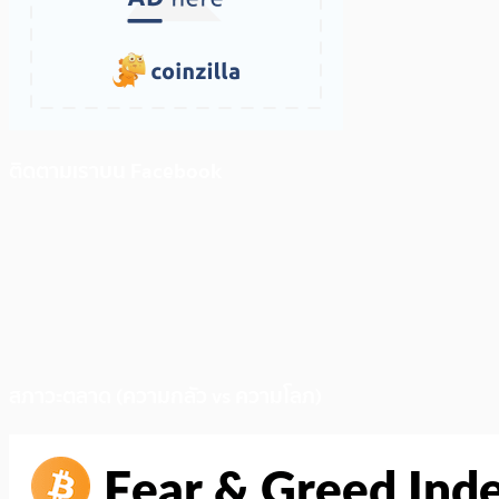
ติดตามเราบน Facebook
สภาวะตลาด (ความกลัว vs ความโลภ)