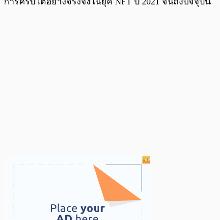
การคริปโตอย่างจริงจังในยุค NFT ปี 2021 จนถึงปัจจุบัน