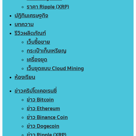
ราคา Ripple (XRP)
ปฏิทินเศรษฐกิจ
บทความ
รีวิวผลิตภัณฑ์
เว็บซื้อขาย
กระเป๋าเก็บเหรียญ
เครื่องขุด
เว็บขุดแบบ Cloud Mining
ห้องเรียน
ข่าวคริปโตเคอเรนซี่
ข่าว Bitcoin
ข่าว Ethereum
ข่าว Binance Coin
ข่าว Dogecoin
ข่าว Ripple (XRP)