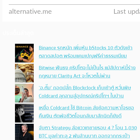
ประเด็นล่าสุด
Binance รุกหนัก เพิ่มหุ้น bStocks 10 ตัวดังเข้า
ตลาดสปอต พร้อมแคมเปญฟรีค่าธรรมเนียม
Bitwise ฟันธง คริปโตจะไม่เป็นไร แม้สัปดาห์นี้ร่าง
กฎหมาย Clarity Act จะโหวตไม่ผ่าน
‘อ.ตั๊ม’ ถอดปลั้ก Blockclock เก็บเข้าตู้ หวั่นพิษ
Coldcard ลุกลามสู่อุปกรณ์คริปโทฯ ในบ้าน
เหยื่อ Coldcard ใช้ Bitcoin ส่งข้อความหาโจรขอ
คืนเงิน ตัดพ้อชีวิตโอนกลับมาสักนิดก็ยังดี
จับตา Strategy ส่อแววเทขายรอบ 4 ? โอน 1,030
BTC มูลค่าทะลุ 2 พันล้านบาท ออกจากกระเป๋า