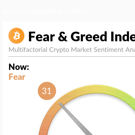
สภาวะตลาด (ความกลัว vs ความโลภ)