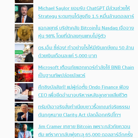
Michael Saylor ยอมรับ ChatGPT มีส่วนช่วยให้
Strategy ระดมทุนได้สูงถึง 1.5 หมื่นล้านดอลลาร์
แฉกลยุทธ์ บริษัทคลัง Bitcoinใน Nasdaq เจือจาง
หุ้น 98% โดยที่นักลงทุนแทบไม่รู้ตัว
ดร.เอ็ม ชี้ช่อง! ทำอย่างไรให้มีเงินเกษียณ 50 ล้าน
ด้วยเงินเดือนละแค่ 5,000 บาท
Microsoft เตือนภัยแฮกเกอร์กำลังใช้ BNB Chain
เป็นฐานทัพปล่อยมัลแวร์
ศึกชิงบัลลังก์! แม่ผู้ก่อตั้ง Ondo Finance ฟ้อง
CEO เพื่อยึดอำนาจบริหารหลังลูกชายเสียชีวิต
ทรัมป์เอาจริง สั่งทำเนียบขาวรื้อเกณฑ์จริยธรรม
ดันกฎหมาย Clarity Act ปลดล็อกคริปโทฯ
Jim Cramer เทขาย Bitcoin เพราะกลัวภัยควอน
ตัม แต่ราคากลับพุ่งทะลุ 65,000 ดอลลาร์อีกครั้ง