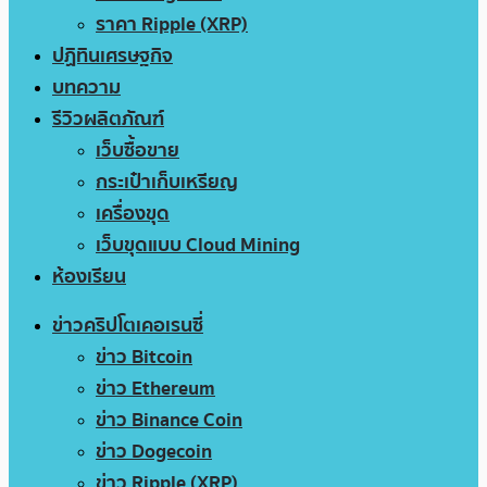
ราคา Ripple (XRP)
ปฏิทินเศรษฐกิจ
บทความ
รีวิวผลิตภัณฑ์
เว็บซื้อขาย
กระเป๋าเก็บเหรียญ
เครื่องขุด
เว็บขุดแบบ Cloud Mining
ห้องเรียน
ข่าวคริปโตเคอเรนซี่
ข่าว Bitcoin
ข่าว Ethereum
ข่าว Binance Coin
ข่าว Dogecoin
ข่าว Ripple (XRP)