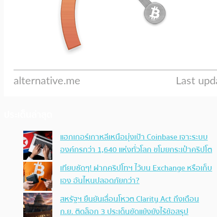
ประเด็นล่าสุด
แฮกเกอร์เกาหลีเหนือมุ่งเป้า Coinbase เจาะระบบ
องค์กรกว่า 1,640 แห่งทั่วโลก ขโมยกระเป๋าคริปโต
เทียบชัดๆ! ฝากคริปโทฯ ไว้บน Exchange หรือเก็บ
เอง อันไหนปลอดภัยกว่า?
สหรัฐฯ ยืนยันเลื่อนโหวต Clarity Act ถึงเดือน
ก.ย. ติดล็อก 3 ประเด็นขัดแย้งยังไร้ข้อสรุป