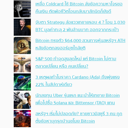
เหยื่อ Coldcard ใช้ Bitcoin ส่งข้อความหาโจรขอ
คืนเงิน ตัดพ้อชีวิตโอนกลับมาสักนิดก็ยังดี
จับตา Strategy ส่อแววเทขายรอบ 4 ? โอน 1,030
BTC มูลค่าทะลุ 2 พันล้านบาท ออกจากกระเป๋า
Bitcoin ทรงตัว $64,000 สวนทางหุ้นสหรัฐฯ ATH
หลังข้อตกลงฮอร์มุซใกล้ยุติ
S&P 500 ทำจุดสูงสุดใหม่ แต่ Bitcoin ไม่ตาม
ตลาดเปลี่ยน หรือ คนเปลี่ยน?
3 เหตุผลทำไมราคา Cardano (Ada) ถึงพุ่งแรง
22% ในสัปดาห์เดียว
นักลงทุน Uber รุ่นแรก แนะนำให้เทขาย Bitcoin
เพื่อไปซื้อ Solana และ Bittensor (TAO) แทน
สหรัฐฯ เริ่มไม่ปลอดภัย? ชายชาวมิสซูรี 3 คน ถูก
ตั้งข้อหาบุกรุกบ้านขโมย Bitcoin