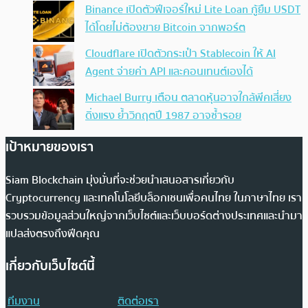
Binance เปิดตัวฟีเจอร์ใหม่ Lite Loan กู้ยืม USDT
ได้โดยไม่ต้องขาย Bitcoin จากพอร์ต
Cloudflare เปิดตัวกระเป๋า Stablecoin ให้ AI
Agent จ่ายค่า API และคอนเทนต์เองได้
Michael Burry เตือน ตลาดหุ้นอาจใกล้พีคเสี่ยง
ดิ่งแรง ย้ำวิกฤตปี 1987 อาจซ้ำรอย
เป้าหมายของเรา
Siam Blockchain มุ่งมั่นที่จะช่วยนำเสนอสารเกี่ยวกับ
Cryptocurrency และเทคโนโลยีบล็อกเชนเพื่อคนไทย ในภาษาไทย เรา
รวบรวมข้อมูลส่วนใหญ่จากเว็บไซต์และเว็บบอร์ดต่างประเทศและนำมา
แปลส่งตรงถึงฟีดคุณ
เกี่ยวกับเว็บไซต์นี้
ทีมงาน
ติดต่อเรา