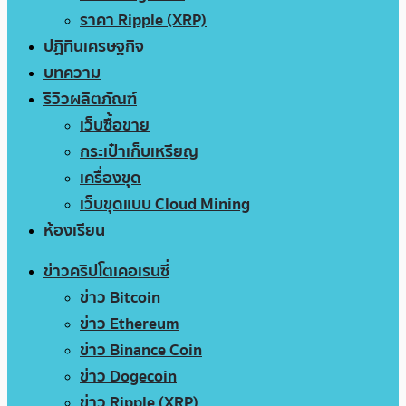
ราคา Ripple (XRP)
ปฏิทินเศรษฐกิจ
บทความ
รีวิวผลิตภัณฑ์
เว็บซื้อขาย
กระเป๋าเก็บเหรียญ
เครื่องขุด
เว็บขุดแบบ Cloud Mining
ห้องเรียน
ข่าวคริปโตเคอเรนซี่
ข่าว Bitcoin
ข่าว Ethereum
ข่าว Binance Coin
ข่าว Dogecoin
ข่าว Ripple (XRP)