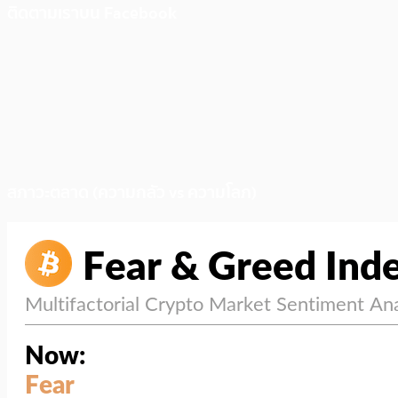
ติดตามเราบน Facebook
สภาวะตลาด (ความกลัว vs ความโลภ)