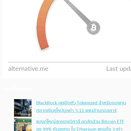
ประเด็นล่าสุด
BlackRock ลุยเปิดตัว Tokenized สำหรับกองทุน
ตลาดเงินยุโรปมูลค่า 3.11 แสนล้านดอลลาร์
แบงก์ใหญ่สุดของอิตาลี ลดสัดส่วน Bitcoin ETF
ลง 99% หันลงทุน ใน Ethereum แทนถึง 3 เท่า