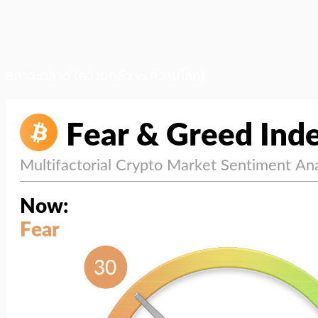
สภาวะตลาด (ความกลัว vs ความโลภ)