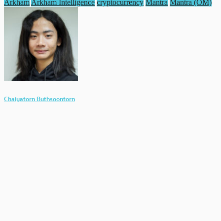
Arkham
Arkham Intelligence
cryptocurrency
Mantra
Mantra (OM)
Chaiyatorn Buthsoontorn