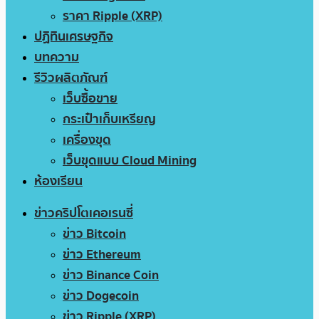
ราคา Ripple (XRP)
ปฏิทินเศรษฐกิจ
บทความ
รีวิวผลิตภัณฑ์
เว็บซื้อขาย
กระเป๋าเก็บเหรียญ
เครื่องขุด
เว็บขุดแบบ Cloud Mining
ห้องเรียน
ข่าวคริปโตเคอเรนซี่
ข่าว Bitcoin
ข่าว Ethereum
ข่าว Binance Coin
ข่าว Dogecoin
ข่าว Ripple (XRP)