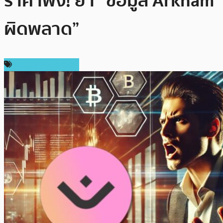
ราคาพัง! ย้ำ “ข้อมูล Arkham
ผิดพลาด”
ข่าวคริปโตเคอเรนซี่