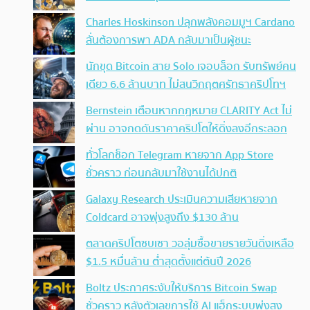
Charles Hoskinson ปลุกพลังคอมมูฯ Cardano
ลั่นต้องการพา ADA กลับมาเป็นผู้ชนะ
นักขุด Bitcoin สาย Solo เจอบล็อก รับทรัพย์คน
เดียว 6.6 ล้านบาท ไม่สนวิกฤตศรัทธาคริปโทฯ
Bernstein เตือนหากกฎหมาย CLARITY Act ไม่
ผ่าน อาจกดดันราคาคริปโตให้ดิ่งลงอีกระลอก
ทั่วโลกช็อก Telegram หายจาก App Store
ชั่วคราว ก่อนกลับมาใช้งานได้ปกติ
Galaxy Research ประเมินความเสียหายจาก
Coldcard อาจพุ่งสูงถึง $130 ล้าน
ตลาดคริปโตซบเซา วอลุ่มซื้อขายรายวันดิ่งเหลือ
$1.5 หมื่นล้าน ต่ำสุดตั้งแต่ต้นปี 2026
Boltz ประกาศระงับให้บริการ Bitcoin Swap
ชั่วคราว หลังตัวเลขการใช้ AI แฮ็กระบบพุ่งสูง