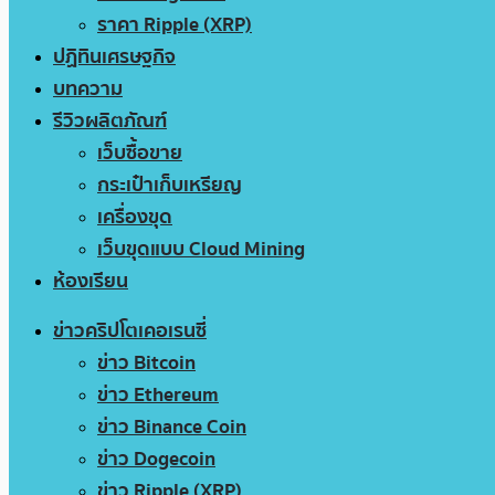
ราคา Ripple (XRP)
ปฏิทินเศรษฐกิจ
บทความ
รีวิวผลิตภัณฑ์
เว็บซื้อขาย
กระเป๋าเก็บเหรียญ
เครื่องขุด
เว็บขุดแบบ Cloud Mining
ห้องเรียน
ข่าวคริปโตเคอเรนซี่
ข่าว Bitcoin
ข่าว Ethereum
ข่าว Binance Coin
ข่าว Dogecoin
ข่าว Ripple (XRP)