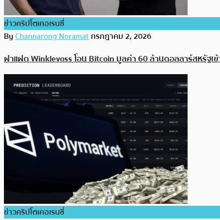
ข่าวคริปโตเคอเรนซี่
By
Channarong Noramat
กรกฎาคม 2, 2026
ฝาแฝด Winklevoss โอน Bitcoin มูลค่า 60 ล้านดอลลาร์สหรัฐเ
ข่าวคริปโตเคอเรนซี่