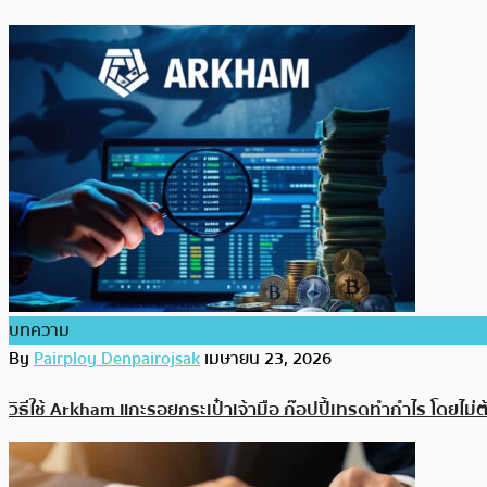
บทความ
By
Pairploy Denpairojsak
เมษายน 23, 2026
วิธีใช้ Arkham แกะรอยกระเป๋าเจ้ามือ ก๊อปปี้เทรดทำกำไร โดยไม่