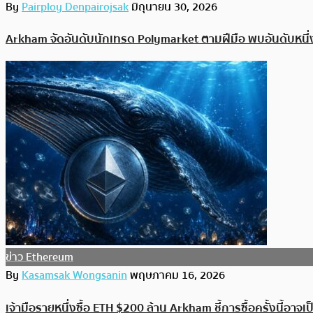
By
Pairploy Denpairojsak
มิถุนายน 30, 2026
Arkham จัดอันดับนักเทรด Polymarket ตามฝีมือ พบอันดับหนึ่
ข่าว Ethereum
By
Kasamsak Wongsanin
พฤษภาคม 16, 2026
เจ้ามือรายหนึ่งซื้อ ETH $200 ล้าน Arkham ชี้การซื้อครั้งนี้อาจ