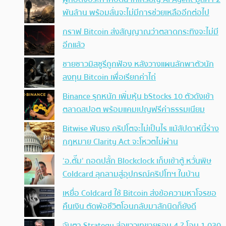
พันล้าน พร้อมลั่นจะไม่มีการช่วยเหลืออีกต่อไป
กราฟ Bitcoin ส่งสัญญาณว่าตลาดกระทิงจะไม่มี
อีกแล้ว
ชายชาวมิสซูรีถูกฟ้อง หลังวางแผนลักพาตัวนัก
ลงทุน Bitcoin เพื่อเรียกค่าไถ่
Binance รุกหนัก เพิ่มหุ้น bStocks 10 ตัวดังเข้า
ตลาดสปอต พร้อมแคมเปญฟรีค่าธรรมเนียม
Bitwise ฟันธง คริปโตจะไม่เป็นไร แม้สัปดาห์นี้ร่าง
กฎหมาย Clarity Act จะโหวตไม่ผ่าน
‘อ.ตั๊ม’ ถอดปลั้ก Blockclock เก็บเข้าตู้ หวั่นพิษ
Coldcard ลุกลามสู่อุปกรณ์คริปโทฯ ในบ้าน
เหยื่อ Coldcard ใช้ Bitcoin ส่งข้อความหาโจรขอ
คืนเงิน ตัดพ้อชีวิตโอนกลับมาสักนิดก็ยังดี
จับตา Strategy ส่อแววเทขายรอบ 4 ? โอน 1,030