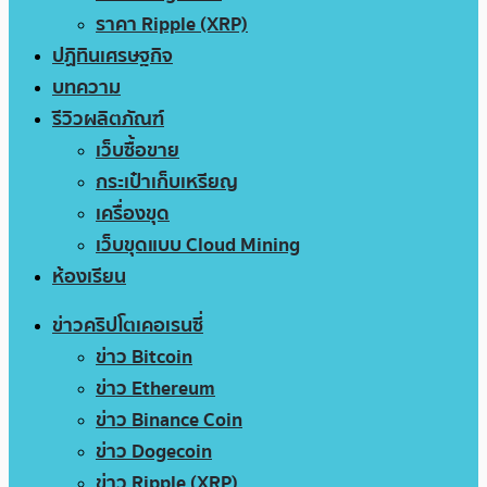
ราคา Ripple (XRP)
ปฏิทินเศรษฐกิจ
บทความ
รีวิวผลิตภัณฑ์
เว็บซื้อขาย
กระเป๋าเก็บเหรียญ
เครื่องขุด
เว็บขุดแบบ Cloud Mining
ห้องเรียน
ข่าวคริปโตเคอเรนซี่
ข่าว Bitcoin
ข่าว Ethereum
ข่าว Binance Coin
ข่าว Dogecoin
ข่าว Ripple (XRP)