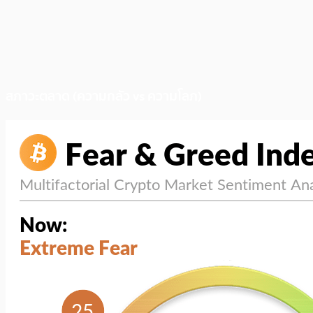
สภาวะตลาด (ความกลัว vs ความโลภ)