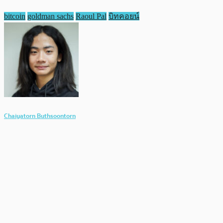
bitcoin
goldman sachs
Raoul Pal
บิทคอยน์
Chaiyatorn Buthsoontorn