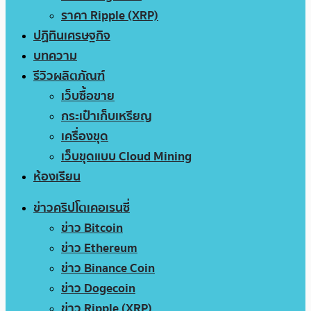
ราคา Ripple (XRP)
ปฏิทินเศรษฐกิจ
บทความ
รีวิวผลิตภัณฑ์
เว็บซื้อขาย
กระเป๋าเก็บเหรียญ
เครื่องขุด
เว็บขุดแบบ Cloud Mining
ห้องเรียน
ข่าวคริปโตเคอเรนซี่
ข่าว Bitcoin
ข่าว Ethereum
ข่าว Binance Coin
ข่าว Dogecoin
ข่าว Ripple (XRP)