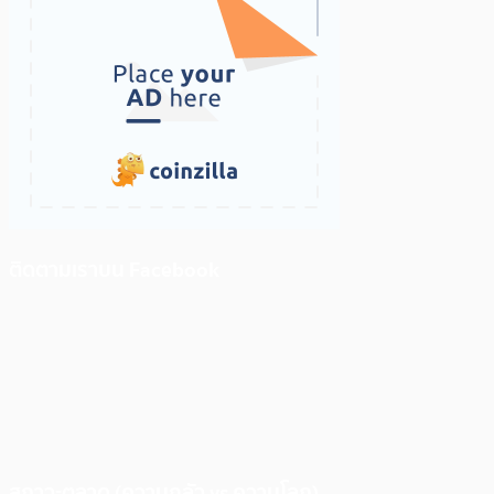
ติดตามเราบน Facebook
สภาวะตลาด (ความกลัว vs ความโลภ)