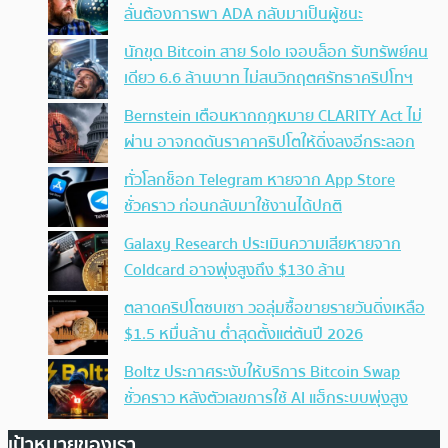
ลั่นต้องการพา ADA กลับมาเป็นผู้ชนะ
นักขุด Bitcoin สาย Solo เจอบล็อก รับทรัพย์คน
เดียว 6.6 ล้านบาท ไม่สนวิกฤตศรัทธาคริปโทฯ
Bernstein เตือนหากกฎหมาย CLARITY Act ไม่
ผ่าน อาจกดดันราคาคริปโตให้ดิ่งลงอีกระลอก
ทั่วโลกช็อก Telegram หายจาก App Store
ชั่วคราว ก่อนกลับมาใช้งานได้ปกติ
Galaxy Research ประเมินความเสียหายจาก
Coldcard อาจพุ่งสูงถึง $130 ล้าน
ตลาดคริปโตซบเซา วอลุ่มซื้อขายรายวันดิ่งเหลือ
$1.5 หมื่นล้าน ต่ำสุดตั้งแต่ต้นปี 2026
Boltz ประกาศระงับให้บริการ Bitcoin Swap
ชั่วคราว หลังตัวเลขการใช้ AI แฮ็กระบบพุ่งสูง
เป้าหมายของเรา