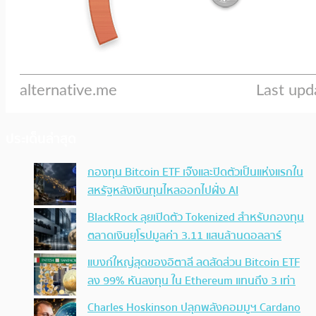
ประเด็นล่าสุด
กองทุน Bitcoin ETF เจ๊งและปิดตัวเป็นแห่งแรกใน
สหรัฐหลังเงินทุนไหลออกไปฝั่ง AI
BlackRock ลุยเปิดตัว Tokenized สำหรับกองทุน
ตลาดเงินยุโรปมูลค่า 3.11 แสนล้านดอลลาร์
แบงก์ใหญ่สุดของอิตาลี ลดสัดส่วน Bitcoin ETF
ลง 99% หันลงทุน ใน Ethereum แทนถึง 3 เท่า
Charles Hoskinson ปลุกพลังคอมมูฯ Cardano