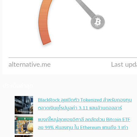
ประเด็นล่าสุด
BlackRock ลุยเปิดตัว Tokenized สำหรับกองทุน
ตลาดเงินยุโรปมูลค่า 3.11 แสนล้านดอลลาร์
แบงก์ใหญ่สุดของอิตาลี ลดสัดส่วน Bitcoin ETF
ลง 99% หันลงทุน ใน Ethereum แทนถึง 3 เท่า