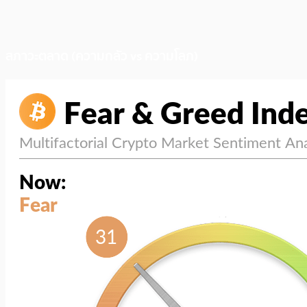
สภาวะตลาด (ความกลัว vs ความโลภ)