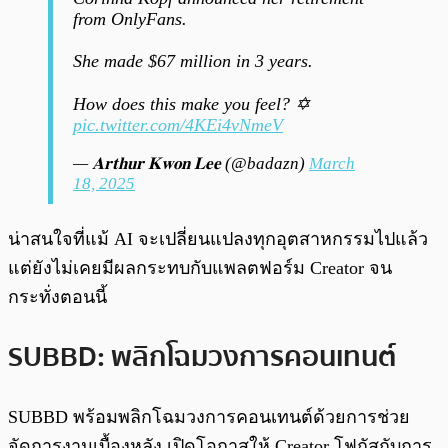
from OnlyFans.
She made $67 million in 3 years.
How does this make you feel? ✡️
pic.twitter.com/4KEi4vNmeV
— 𝐀𝐫𝐭𝐡𝐮𝐫 𝐊𝐰𝐨𝐧 𝐋𝐞𝐞 (@badazn)
March
18, 2025
น่าสนใจที่แม้ AI จะเปลี่ยนแปลงทุกอุตสาหกรรมไปแล้ว
แต่ยังไม่เคยมีผลกระทบกับแพลตฟอร์ม Creator จน
กระทั่งตอนนี้
SUBBD: พลิกโฉมวงการคอนเทนต์
SUBBD พร้อมพลิกโฉมวงการคอนเทนต์ด้วยการช่วย
จัดการงานเบื้องหลัง เปิดโอกาสให้ Creator โฟกัสกับการ