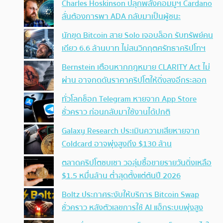
Charles Hoskinson ปลุกพลังคอมมูฯ Cardano
ลั่นต้องการพา ADA กลับมาเป็นผู้ชนะ
นักขุด Bitcoin สาย Solo เจอบล็อก รับทรัพย์คน
เดียว 6.6 ล้านบาท ไม่สนวิกฤตศรัทธาคริปโทฯ
Bernstein เตือนหากกฎหมาย CLARITY Act ไม่
ผ่าน อาจกดดันราคาคริปโตให้ดิ่งลงอีกระลอก
ทั่วโลกช็อก Telegram หายจาก App Store
ชั่วคราว ก่อนกลับมาใช้งานได้ปกติ
Galaxy Research ประเมินความเสียหายจาก
Coldcard อาจพุ่งสูงถึง $130 ล้าน
ตลาดคริปโตซบเซา วอลุ่มซื้อขายรายวันดิ่งเหลือ
$1.5 หมื่นล้าน ต่ำสุดตั้งแต่ต้นปี 2026
Boltz ประกาศระงับให้บริการ Bitcoin Swap
ชั่วคราว หลังตัวเลขการใช้ AI แฮ็กระบบพุ่งสูง