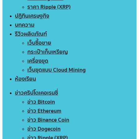
ราคา Ripple (XRP)
ปฏิทินเศรษฐกิจ
บทความ
รีวิวผลิตภัณฑ์
เว็บซื้อขาย
กระเป๋าเก็บเหรียญ
เครื่องขุด
เว็บขุดแบบ Cloud Mining
ห้องเรียน
ข่าวคริปโตเคอเรนซี่
ข่าว Bitcoin
ข่าว Ethereum
ข่าว Binance Coin
ข่าว Dogecoin
ข่าว Ripple (XRP)