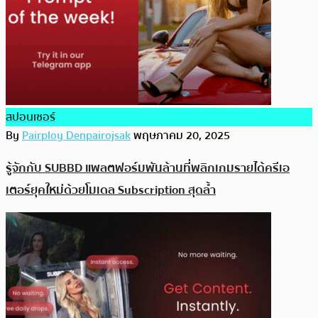
สปอนเซอร์
By
Pairploy Denpairojsak
พฤษภาคม 20, 2025
รู้จักกับ SUBBD แพลตฟอร์มพันล้านที่พลิกเกมรายได้ครีเอ
เตอร์ยุคใหม่ด้วยโมเดล Subscription สุดล้ำ