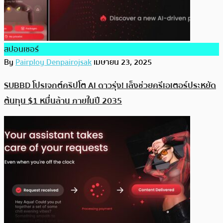
สปอนเซอร์
By
Pairploy Denpairojsak
เมษายน 23, 2025
SUBBD โปรเจกต์คริปโต AI ดาวรุ่ง! เล็งช่วยครีเอเตอร์ประหยัด
ต้นทุน $1 หมื่นล้าน ภายในปี 2035