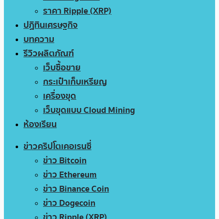
ราคา Ripple (XRP)
ปฏิทินเศรษฐกิจ
บทความ
รีวิวผลิตภัณฑ์
เว็บซื้อขาย
กระเป๋าเก็บเหรียญ
เครื่องขุด
เว็บขุดแบบ Cloud Mining
ห้องเรียน
ข่าวคริปโตเคอเรนซี่
ข่าว Bitcoin
ข่าว Ethereum
ข่าว Binance Coin
ข่าว Dogecoin
ข่าว Ripple (XRP)