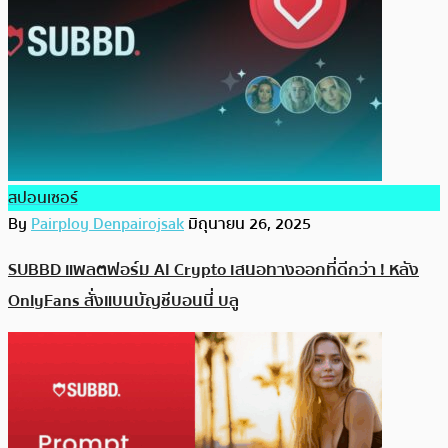
สปอนเซอร์
By
Pairploy Denpairojsak
มิถุนายน 26, 2025
SUBBD แพลตฟอร์ม AI Crypto เสนอทางออกที่ดีกว่า ! หลัง
OnlyFans สั่งแบนบัญชีบอนนี่ บลู