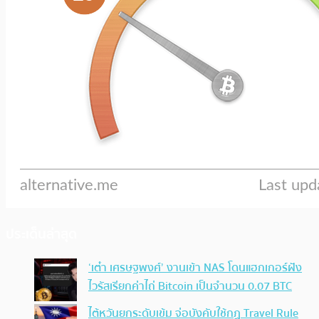
ประเด็นล่าสุด
‘เต๋า เศรษฐพงศ์’ งานเข้า NAS โดนแฮกเกอร์ฝัง
ไวรัสเรียกค่าไถ่ Bitcoin เป็นจำนวน 0.07 BTC
ไต้หวันยกระดับเข้ม จ่อบังคับใช้กฏ Travel Rule