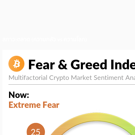
สภาวะตลาด (ความกลัว vs ความโลภ)