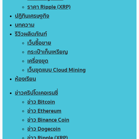
ราคา Ripple (XRP)
ปฏิทินเศรษฐกิจ
บทความ
รีวิวผลิตภัณฑ์
เว็บซื้อขาย
กระเป๋าเก็บเหรียญ
เครื่องขุด
เว็บขุดแบบ Cloud Mining
ห้องเรียน
ข่าวคริปโตเคอเรนซี่
ข่าว Bitcoin
ข่าว Ethereum
ข่าว Binance Coin
ข่าว Dogecoin
ข่าว Ripple (XRP)