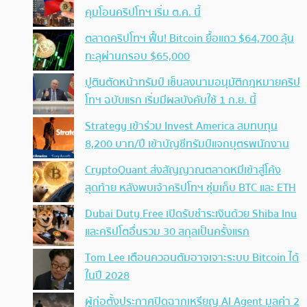
คุมโอนคริปโทฯ เริ่ม ต.ค. นี้
ตลาดคริปโทฯ ฟื้น! Bitcoin ยื้อแถว $64,700 ลุ้น
ทะลุผ่านกรอบ $65,000
ปูตินตัดหน้าทรัมป์ เซ็นลงนามอนุมัติกฎหมายคริป
โทฯ ฉบับแรก เริ่มมีผลบังคับใช้ 1 ก.ย. นี้
Strategy เข้าร่วม Invest America สมทบทุน
8,200 บาท/ปี เข้าบัญชีทรัมป์แจกบุตรพนักงาน
CryptoQuant ส่งสัญญาณตลาดหมีเข้าสู่โค้ง
สุดท้าย หลังพบเจ้าคริปโทฯ ซุ่มเก็บ BTC และ ETH
Dubai Duty Free เปิดรับชำระเงินด้วย Shiba Inu
และคริปโตอื่นรวม 30 สกุลเป็นครั้งแรก
Tom Lee เตือนควอนตัมอาจเจาะระบบ Bitcoin ได้
ในปี 2028
ผู้ก่อตั้งประกาศปิดฉากเหรียญ AI Agent มูลค่า 2