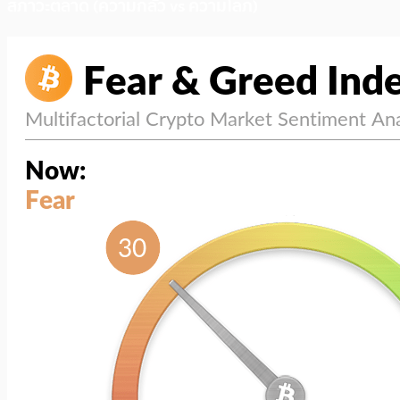
สภาวะตลาด (ความกลัว vs ความโลภ)