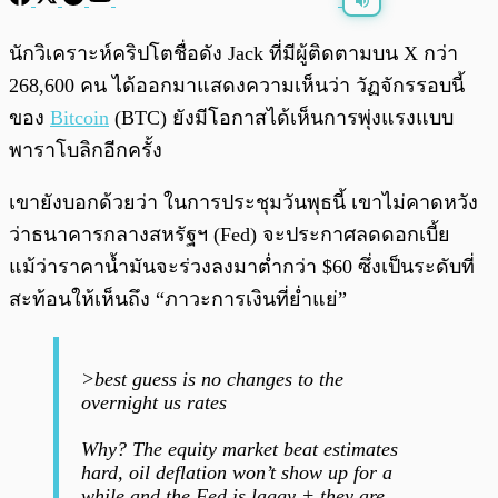
พร้อมเล่น
0:00
/
0:00
นักวิเคราะห์คริปโตชื่อดัง Jack ที่มีผู้ติดตามบน X กว่า
268,600 คน ได้ออกมาแสดงความเห็นว่า วัฏจักรรอบนี้
ของ
Bitcoin
(BTC) ยังมีโอกาสได้เห็นการพุ่งแรงแบบ
พาราโบลิกอีกครั้ง
เขายังบอกด้วยว่า ในการประชุมวันพุธนี้ เขาไม่คาดหวัง
ว่าธนาคารกลางสหรัฐฯ (Fed) จะประกาศลดดอกเบี้ย
แม้ว่าราคาน้ำมันจะร่วงลงมาต่ำกว่า $60 ซึ่งเป็นระดับที่
สะท้อนให้เห็นถึง “ภาวะการเงินที่ย่ำแย่”
>best guess is no changes to the
overnight us rates
Why? The equity market beat estimates
hard, oil deflation won’t show up for a
while and the Fed is laggy + they are