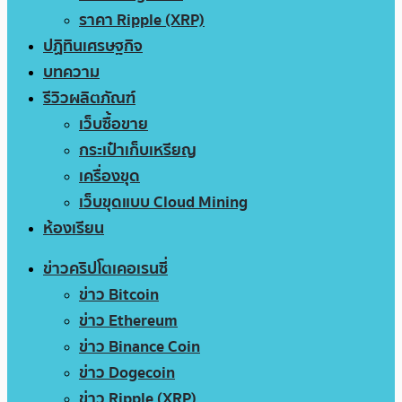
ราคา Ripple (XRP)
ปฏิทินเศรษฐกิจ
บทความ
รีวิวผลิตภัณฑ์
เว็บซื้อขาย
กระเป๋าเก็บเหรียญ
เครื่องขุด
เว็บขุดแบบ Cloud Mining
ห้องเรียน
ข่าวคริปโตเคอเรนซี่
ข่าว Bitcoin
ข่าว Ethereum
ข่าว Binance Coin
ข่าว Dogecoin
ข่าว Ripple (XRP)