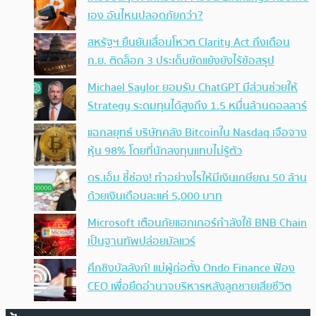
เอง อันไหนปลอดภัยกว่า?
สหรัฐฯ ยืนยันเลื่อนโหวต Clarity Act ถึงเดือน
ก.ย. ติดล็อก 3 ประเด็นขัดแย้งยังไร้ข้อสรุป
Michael Saylor ยอมรับ ChatGPT มีส่วนช่วยให้
Strategy ระดมทุนได้สูงถึง 1.5 หมื่นล้านดอลลาร์
แฉกลยุทธ์ บริษัทคลัง Bitcoinใน Nasdaq เจือจาง
หุ้น 98% โดยที่นักลงทุนแทบไม่รู้ตัว
ดร.เอ็ม ชี้ช่อง! ทำอย่างไรให้มีเงินเกษียณ 50 ล้าน
ด้วยเงินเดือนละแค่ 5,000 บาท
Microsoft เตือนภัยแฮกเกอร์กำลังใช้ BNB Chain
เป็นฐานทัพปล่อยมัลแวร์
ศึกชิงบัลลังก์! แม่ผู้ก่อตั้ง Ondo Finance ฟ้อง
CEO เพื่อยึดอำนาจบริหารหลังลูกชายเสียชีวิต