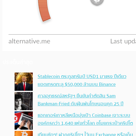
ประเด็นล่าสุด
Stablecoin ตระกูลทรัมป์ USD1 มาแรง ปีเดียว
ยอดเทรดทะลุ $50,000 ล้านบน Binance
ศาลอุทธรณ์สหรัฐฯ ยืนยันคำตัดสิน Sam
Bankman-Fried ดับฝันพ้นโทษนอนคุก 25 ปี
แฮกเกอร์เกาหลีเหนือมุ่งเป้า Coinbase เจาะระบบ
องค์กรกว่า 1,640 แห่งทั่วโลก ขโมยกระเป๋าคริปโต
เทียบชัดๆ! ฝากคริปโทฯ ไว้บน Exchange หรือเก็บ