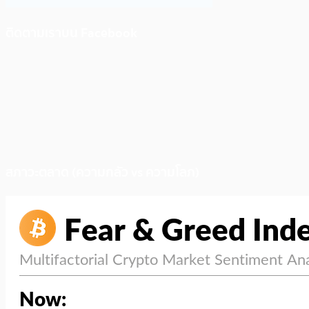
ติดตามเราบน Facebook
สภาวะตลาด (ความกลัว vs ความโลภ)