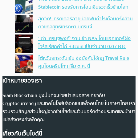
Stablecoin รองรับการโอนเงินรวดเร็วข้ามโลก
สุดจัด! เทรดเดอร์อายุน้อยฟันกำไรเกือบครึ่งล้าน
ด้วยกลยุทธ์เทรดตามเศรษฐี
‘เต๋า เศรษฐพงศ์’ งานเข้า NAS โดนแฮกเกอร์ฝัง
ไวรัสเรียกค่าไถ่ Bitcoin เป็นจำนวน 0.07 BTC
ไต้หวันยกระดับเข้ม จ่อบังคับใช้กฏ Travel Rule
คุมโอนคริปโทฯ เริ่ม ต.ค. นี้
เป้าหมายของเรา
Siam Blockchain มุ่งมั่นที่จะช่วยนำเสนอสารเกี่ยวกับ
Cryptocurrency และเทคโนโลยีบล็อกเชนเพื่อคนไทย ในภาษาไทย เรา
รวบรวมข้อมูลส่วนใหญ่จากเว็บไซต์และเว็บบอร์ดต่างประเทศและนำมา
แปลส่งตรงถึงฟีดคุณ
เกี่ยวกับเว็บไซต์นี้