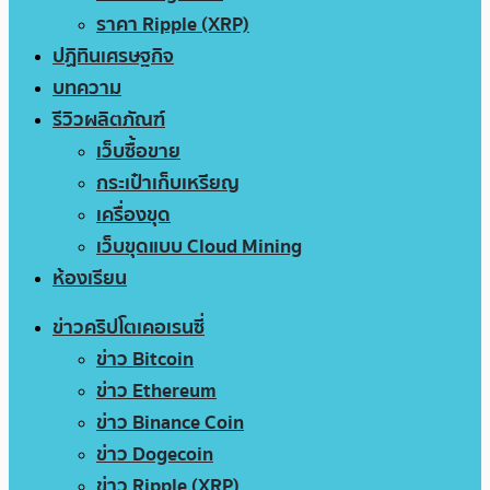
ราคา Ripple (XRP)
ปฏิทินเศรษฐกิจ
บทความ
รีวิวผลิตภัณฑ์
เว็บซื้อขาย
กระเป๋าเก็บเหรียญ
เครื่องขุด
เว็บขุดแบบ Cloud Mining
ห้องเรียน
ข่าวคริปโตเคอเรนซี่
ข่าว Bitcoin
ข่าว Ethereum
ข่าว Binance Coin
ข่าว Dogecoin
ข่าว Ripple (XRP)