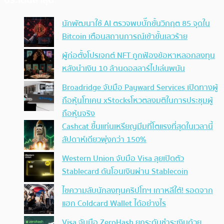
ประเด็นล่าสุด
นักพัฒนาใช้ AI ตรวจพบบั๊กขั้นวิกฤต 85 จุดใน
Bitcoin เตือนสถานการณ์เข้าขั้นเลวร้าย
ผู้ก่อตั้งโปรเจกต์ NFT ถูกฟ้องข้อหาหลอกลงทุน
หลังนำเงิน 10 ล้านดอลลาร์ไปเล่นพนัน
Broadridge จับมือ Payward Services เปิดทางผู้
ถือหุ้นโทเคน xStocksโหวตลงมติในการประชุมผู้
ถือหุ้นจริง
Cashcat ขึ้นแท่นเหรียญมีมที่โตแรงที่สุดในเวลานี้
สัปดาห์เดียวพุ่งกว่า 150%
Western Union จับมือ Visa ลุยเปิดตัว
Stablecard ดันโอนเงินผ่าน Stablecoin
ไขความลับนักลงทุนคริปโทฯ เกาหลีใต้! รอดจาก
แฮก Coldcard Wallet ได้อย่างไร
Visa จับมือ ZeroHash ยกระดับชำระเงินด้วย