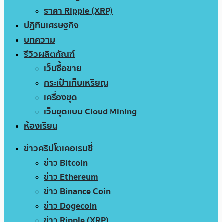
ราคา Ripple (XRP)
ปฏิทินเศรษฐกิจ
บทความ
รีวิวผลิตภัณฑ์
เว็บซื้อขาย
กระเป๋าเก็บเหรียญ
เครื่องขุด
เว็บขุดแบบ Cloud Mining
ห้องเรียน
ข่าวคริปโตเคอเรนซี่
ข่าว Bitcoin
ข่าว Ethereum
ข่าว Binance Coin
ข่าว Dogecoin
ข่าว Ripple (XRP)