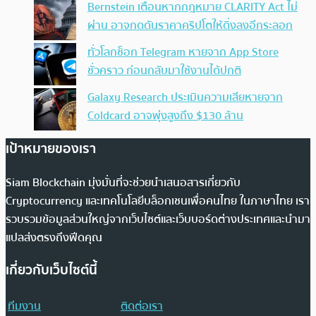
Bernstein เตือนหากกฎหมาย CLARITY Act ไม่
ผ่าน อาจกดดันราคาคริปโตให้ดิ่งลงอีกระลอก
ทั่วโลกช็อก Telegram หายจาก App Store
ชั่วคราว ก่อนกลับมาใช้งานได้ปกติ
Galaxy Research ประเมินความเสียหายจาก
Coldcard อาจพุ่งสูงถึง $130 ล้าน
เป้าหมายของเรา
Siam Blockchain มุ่งมั่นที่จะช่วยนำเสนอสารเกี่ยวกับ
Cryptocurrency และเทคโนโลยีบล็อกเชนเพื่อคนไทย ในภาษาไทย เรา
รวบรวมข้อมูลส่วนใหญ่จากเว็บไซต์และเว็บบอร์ดต่างประเทศและนำมา
แปลส่งตรงถึงฟีดคุณ
เกี่ยวกับเว็บไซต์นี้
ทีมงาน
ติดต่อเรา