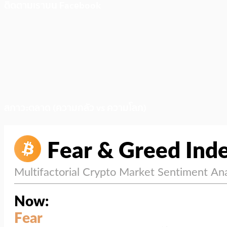
ติดตามเราบน Facebook
สภาวะตลาด (ความกลัว vs ความโลภ)