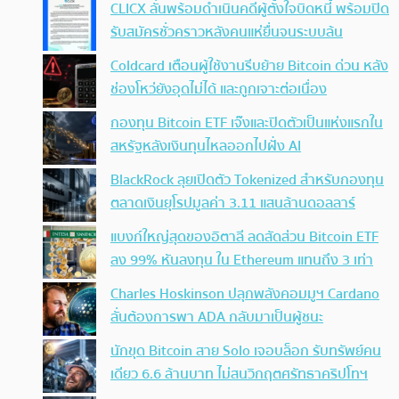
CLICX ลั่นพร้อมดำเนินคดีผู้ตั้งใจบิดหนี้ พร้อมปิด
รับสมัครชั่วคราวหลังคนแห่ยื่นจนระบบล้น
Coldcard เตือนผู้ใช้งานรีบย้าย Bitcoin ด่วน หลัง
ช่องโหว่ยังอุดไม่ได้ และถูกเจาะต่อเนื่อง
กองทุน Bitcoin ETF เจ๊งและปิดตัวเป็นแห่งแรกใน
สหรัฐหลังเงินทุนไหลออกไปฝั่ง AI
BlackRock ลุยเปิดตัว Tokenized สำหรับกองทุน
ตลาดเงินยุโรปมูลค่า 3.11 แสนล้านดอลลาร์
แบงก์ใหญ่สุดของอิตาลี ลดสัดส่วน Bitcoin ETF
ลง 99% หันลงทุน ใน Ethereum แทนถึง 3 เท่า
Charles Hoskinson ปลุกพลังคอมมูฯ Cardano
ลั่นต้องการพา ADA กลับมาเป็นผู้ชนะ
นักขุด Bitcoin สาย Solo เจอบล็อก รับทรัพย์คน
เดียว 6.6 ล้านบาท ไม่สนวิกฤตศรัทธาคริปโทฯ