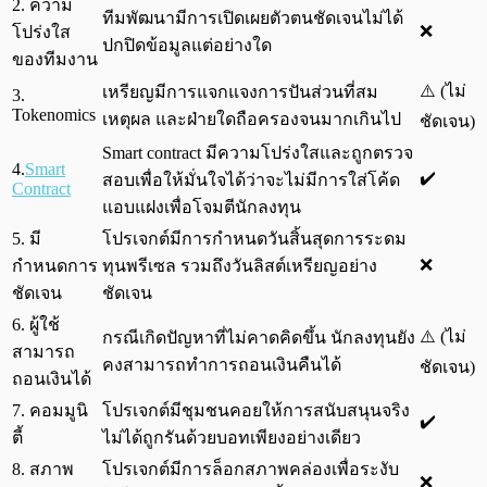
2. ความ
ทีมพัฒนามีการเปิดเผยตัวตนชัดเจนไม่ได้
❌
โปร่งใส
ปกปิดข้อมูลแต่อย่างใด
ของทีมงาน
⚠️ (ไม่
เหรียญมีการแจกแจงการปันส่วนที่สม
3.
Tokenomics
เหตุผล และฝ่ายใดถือครองจนมากเกินไป
ชัดเจน)
Smart contract มีความโปร่งใสและถูกตรวจ
4.
Smart
✔️
สอบเพื่อให้มั่นใจได้ว่าจะไม่มีการใส่โค้ด
Contract
แอบแฝงเพื่อโจมตีนักลงทุน
5. มี
โปรเจกต์มีการกำหนดวันสิ้นสุดการระดม
❌
กำหนดการ
ทุนพรีเซล รวมถึงวันลิสต์เหรียญอย่าง
ชัดเจน
ชัดเจน
6. ผู้ใช้
⚠️ (ไม่
กรณีเกิดปัญหาที่ไม่คาดคิดขึ้น นักลงทุนยัง
สามารถ
คงสามารถทำการถอนเงินคืนได้
ชัดเจน)
ถอนเงินได้
7. คอมมูนิ
โปรเจกต์มีชุมชนคอยให้การสนับสนุนจริง
✔️
ตี้
ไม่ได้ถูกรันด้วยบอทเพียงอย่างเดียว
8. สภาพ
โปรเจกต์มีการล็อกสภาพคล่องเพื่อระงับ
❌