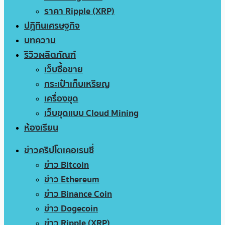
ราคา Ripple (XRP)
ปฏิทินเศรษฐกิจ
บทความ
รีวิวผลิตภัณฑ์
เว็บซื้อขาย
กระเป๋าเก็บเหรียญ
เครื่องขุด
เว็บขุดแบบ Cloud Mining
ห้องเรียน
ข่าวคริปโตเคอเรนซี่
ข่าว Bitcoin
ข่าว Ethereum
ข่าว Binance Coin
ข่าว Dogecoin
ข่าว Ripple (XRP)