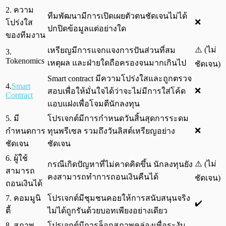
2. ความ
ทีมพัฒนามีการเปิดเผยตัวตนชัดเจนไม่ได้
❌
โปร่งใส
ปกปิดข้อมูลแต่อย่างใด
ของทีมงาน
⚠️ (ไม่
เหรียญมีการแจกแจงการปันส่วนที่สม
3.
Tokenomics
เหตุผล และฝ่ายใดถือครองจนมากเกินไป
ชัดเจน)
Smart contract มีความโปร่งใสและถูกตรวจ
4.
Smart
❌
สอบเพื่อให้มั่นใจได้ว่าจะไม่มีการใส่โค้ด
Contract
แอบแฝงเพื่อโจมตีนักลงทุน
5. มี
โปรเจกต์มีการกำหนดวันสิ้นสุดการระดม
❌
กำหนดการ
ทุนพรีเซล รวมถึงวันลิสต์เหรียญอย่าง
ชัดเจน
ชัดเจน
6. ผู้ใช้
⚠️ (ไม่
กรณีเกิดปัญหาที่ไม่คาดคิดขึ้น นักลงทุนยัง
สามารถ
คงสามารถทำการถอนเงินคืนได้
ชัดเจน)
ถอนเงินได้
7. คอมมูนิ
โปรเจกต์มีชุมชนคอยให้การสนับสนุนจริง
✔️
ตี้
ไม่ได้ถูกรันด้วยบอทเพียงอย่างเดียว
8. สภาพ
โปรเจกต์มีการล็อกสภาพคล่องเพื่อระงับ