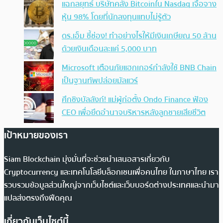
แฉกลยุทธ์ บริษัทคลัง Bitcoinใน Nasdaq เจือจาง
หุ้น 98% โดยที่นักลงทุนแทบไม่รู้ตัว
ดร.เอ็ม ชี้ช่อง! ทำอย่างไรให้มีเงินเกษียณ 50 ล้าน
ด้วยเงินเดือนละแค่ 5,000 บาท
Microsoft เตือนภัยแฮกเกอร์กำลังใช้ BNB Chain
เป็นฐานทัพปล่อยมัลแวร์
ศึกชิงบัลลังก์! แม่ผู้ก่อตั้ง Ondo Finance ฟ้อง
CEO เพื่อยึดอำนาจบริหารหลังลูกชายเสียชีวิต
เป้าหมายของเรา
Siam Blockchain มุ่งมั่นที่จะช่วยนำเสนอสารเกี่ยวกับ
Cryptocurrency และเทคโนโลยีบล็อกเชนเพื่อคนไทย ในภาษาไทย เรา
รวบรวมข้อมูลส่วนใหญ่จากเว็บไซต์และเว็บบอร์ดต่างประเทศและนำมา
แปลส่งตรงถึงฟีดคุณ
เกี่ยวกับเว็บไซต์นี้