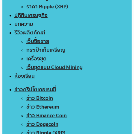
ราคา Ripple (XRP)
ปฏิทินเศรษฐกิจ
บทความ
รีวิวผลิตภัณฑ์
เว็บซื้อขาย
กระเป๋าเก็บเหรียญ
เครื่องขุด
เว็บขุดแบบ Cloud Mining
ห้องเรียน
ข่าวคริปโตเคอเรนซี่
ข่าว Bitcoin
ข่าว Ethereum
ข่าว Binance Coin
ข่าว Dogecoin
ข่าว Ripple (XRP)