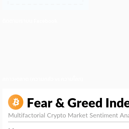
ติดตามเราบน Facebook
สภาวะตลาด (ความกลัว vs ความโลภ)