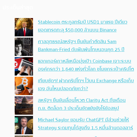
ประเด็นล่าสุด
Stablecoin ตระกูลทรัมป์ USD1 มาแรง ปีเดียว
ยอดเทรดทะลุ $50,000 ล้านบน Binance
ศาลอุทธรณ์สหรัฐฯ ยืนยันคำตัดสิน Sam
Bankman-Fried ดับฝันพ้นโทษนอนคุก 25 ปี
แฮกเกอร์เกาหลีเหนือมุ่งเป้า Coinbase เจาะระบบ
องค์กรกว่า 1,640 แห่งทั่วโลก ขโมยกระเป๋าคริปโต
เทียบชัดๆ! ฝากคริปโทฯ ไว้บน Exchange หรือเก็บ
เอง อันไหนปลอดภัยกว่า?
สหรัฐฯ ยืนยันเลื่อนโหวต Clarity Act ถึงเดือน
ก.ย. ติดล็อก 3 ประเด็นขัดแย้งยังไร้ข้อสรุป
Michael Saylor ยอมรับ ChatGPT มีส่วนช่วยให้
Strategy ระดมทุนได้สูงถึง 1.5 หมื่นล้านดอลลาร์