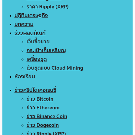
ราคา Ripple (XRP)
ปฏิทินเศรษฐกิจ
บทความ
รีวิวผลิตภัณฑ์
เว็บซื้อขาย
กระเป๋าเก็บเหรียญ
เครื่องขุด
เว็บขุดแบบ Cloud Mining
ห้องเรียน
ข่าวคริปโตเคอเรนซี่
ข่าว Bitcoin
ข่าว Ethereum
ข่าว Binance Coin
ข่าว Dogecoin
ข่าว Ripple (XRP)