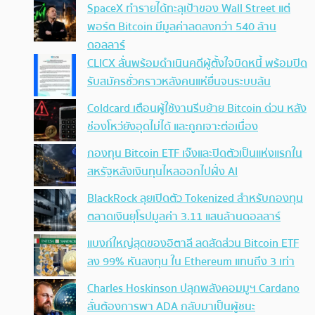
SpaceX ทำรายได้ทะลุเป้าของ Wall Street แต่
พอร์ต Bitcoin มีมูลค่าลดลงกว่า 540 ล้าน
ดอลลาร์
CLICX ลั่นพร้อมดำเนินคดีผู้ตั้งใจบิดหนี้ พร้อมปิด
รับสมัครชั่วคราวหลังคนแห่ยื่นจนระบบล้น
Coldcard เตือนผู้ใช้งานรีบย้าย Bitcoin ด่วน หลัง
ช่องโหว่ยังอุดไม่ได้ และถูกเจาะต่อเนื่อง
กองทุน Bitcoin ETF เจ๊งและปิดตัวเป็นแห่งแรกใน
สหรัฐหลังเงินทุนไหลออกไปฝั่ง AI
BlackRock ลุยเปิดตัว Tokenized สำหรับกองทุน
ตลาดเงินยุโรปมูลค่า 3.11 แสนล้านดอลลาร์
แบงก์ใหญ่สุดของอิตาลี ลดสัดส่วน Bitcoin ETF
ลง 99% หันลงทุน ใน Ethereum แทนถึง 3 เท่า
Charles Hoskinson ปลุกพลังคอมมูฯ Cardano
ลั่นต้องการพา ADA กลับมาเป็นผู้ชนะ