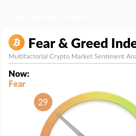
สภาวะตลาด (ความกลัว vs ความโลภ)