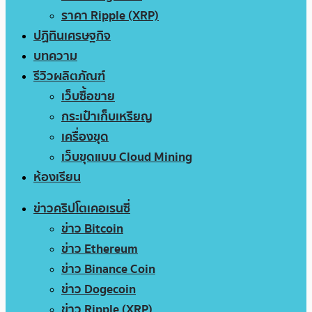
ราคา Ripple (XRP)
ปฏิทินเศรษฐกิจ
บทความ
รีวิวผลิตภัณฑ์
เว็บซื้อขาย
กระเป๋าเก็บเหรียญ
เครื่องขุด
เว็บขุดแบบ Cloud Mining
ห้องเรียน
ข่าวคริปโตเคอเรนซี่
ข่าว Bitcoin
ข่าว Ethereum
ข่าว Binance Coin
ข่าว Dogecoin
ข่าว Ripple (XRP)