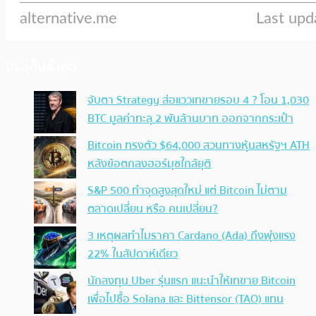
ประเด็นล่าสุด
จับตา Strategy ส่อแววเทขายรอบ 4 ? โอน 1,030
BTC มูลค่าทะลุ 2 พันล้านบาท ออกจากกระเป๋า
Bitcoin ทรงตัว $64,000 สวนทางหุ้นสหรัฐฯ ATH
หลังข้อตกลงฮอร์มุซใกล้ยุติ
S&P 500 ทำจุดสูงสุดใหม่ แต่ Bitcoin ไม่ตาม
ตลาดเปลี่ยน หรือ คนเปลี่ยน?
3 เหตุผลทำไมราคา Cardano (Ada) ถึงพุ่งแรง
22% ในสัปดาห์เดียว
นักลงทุน Uber รุ่นแรก แนะนำให้เทขาย Bitcoin
เพื่อไปซื้อ Solana และ Bittensor (TAO) แทน