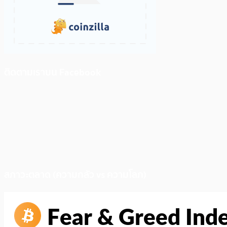
ติดตามเราบน Facebook
สภาวะตลาด (ความกลัว vs ความโลภ)