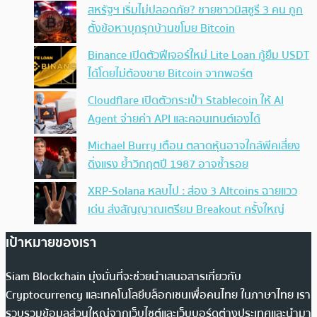
สหรัฐฯ เริ่มไม่ปลอดภัย? ชายชาวมิสซูรี 3 คน ถูก
ตั้งข้อหาบุกรุกบ้านขโมย Bitcoin
Binance เปิดตัวฟีเจอร์ใหม่ Lite Loan กู้ยืม USDT
ได้โดยไม่ต้องขาย Bitcoin จากพอร์ต
Cloudflare เปิดตัวกระเป๋า Stablecoin ให้ AI
Agent จ่ายค่า API และคอนเทนต์เองได้
Michael Burry เตือน ตลาดหุ้นอาจใกล้พีคเสี่ยง
ดิ่งแรง ย้ำวิกฤตปี 1987 อาจซ้ำรอย
XRP-Solana หลบไป : ส่อง 3 Altcoins ฉายแวว
เด่น ส่งสัญญาณเตรียม Breakout ครั้งใหญ่
เป้าหมายของเรา
Siam Blockchain มุ่งมั่นที่จะช่วยนำเสนอสารเกี่ยวกับ
Cryptocurrency และเทคโนโลยีบล็อกเชนเพื่อคนไทย ในภาษาไทย เรา
รวบรวมข้อมูลส่วนใหญ่จากเว็บไซต์และเว็บบอร์ดต่างประเทศและนำมา