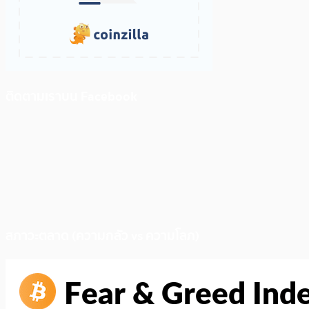
ติดตามเราบน Facebook
สภาวะตลาด (ความกลัว vs ความโลภ)