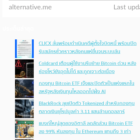
ประเด็นล่าสุด
CLICX ลั่นพร้อมดำเนินคดีผู้ตั้งใจบิดหนี้ พร้อมปิด
รับสมัครชั่วคราวหลังคนแห่ยื่นจนระบบล้น
Coldcard เตือนผู้ใช้งานรีบย้าย Bitcoin ด่วน หลัง
ช่องโหว่ยังอุดไม่ได้ และถูกเจาะต่อเนื่อง
กองทุน Bitcoin ETF เจ๊งและปิดตัวเป็นแห่งแรกใน
สหรัฐหลังเงินทุนไหลออกไปฝั่ง AI
BlackRock ลุยเปิดตัว Tokenized สำหรับกองทุน
ตลาดเงินยุโรปมูลค่า 3.11 แสนล้านดอลลาร์
แบงก์ใหญ่สุดของอิตาลี ลดสัดส่วน Bitcoin ETF
ลง 99% หันลงทุน ใน Ethereum แทนถึง 3 เท่า