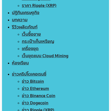
ราคา Ripple (XRP)
ปฏิทินเศรษฐกิจ
บทความ
รีวิวผลิตภัณฑ์
เว็บซื้อขาย
กระเป๋าเก็บเหรียญ
เครื่องขุด
เว็บขุดแบบ Cloud Mining
ห้องเรียน
ข่าวคริปโตเคอเรนซี่
ข่าว Bitcoin
ข่าว Ethereum
ข่าว Binance Coin
ข่าว Dogecoin
ข่าว Ripple (XRP)