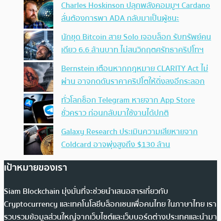
Charles Hoskinson ปลุกพลังคอมมูฯ Cardano
ลั่นต้องการพา ADA กลับมาเป็นผู้ชนะ
นักขุด Bitcoin สาย Solo เจอบล็อก รับทรัพย์คน
เดียว 6.6 ล้านบาท ไม่สนวิกฤตศรัทธาคริปโทฯ
Bernstein เตือนหากกฎหมาย CLARITY Act ไม่
ผ่าน อาจกดดันราคาคริปโตให้ดิ่งลงอีกระลอก
ทั่วโลกช็อก Telegram หายจาก App Store
ชั่วคราว ก่อนกลับมาใช้งานได้ปกติ
Galaxy Research ประเมินความเสียหายจาก
Coldcard อาจพุ่งสูงถึง $130 ล้าน
เป้าหมายของเรา
Siam Blockchain มุ่งมั่นที่จะช่วยนำเสนอสารเกี่ยวกับ
Cryptocurrency และเทคโนโลยีบล็อกเชนเพื่อคนไทย ในภาษาไทย เรา
รวบรวมข้อมูลส่วนใหญ่จากเว็บไซต์และเว็บบอร์ดต่างประเทศและนำมา