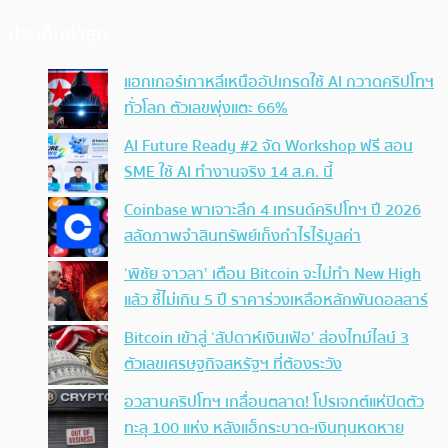
ประเด็นล่าสุด
แฮกเกอร์เกาหลีเหนืออัปเกรดใช้ AI กวาดคริปโทฯ
ทั่วโลก ตัวเลขพุ่งแตะ 66%
AI Future Ready #2 จัด Workshop ฟรี สอน
SME ใช้ AI ทำงานจริง 14 ส.ค. นี้
Coinbase พาเจาะลึก 4 เทรนด์คริปโทฯ ปี 2026
สลัดภาพจำสินทรัพย์เก็งกำไรไร้มูลค่า
‘พิชัย จาวลา’ เตือน Bitcoin จะไม่ทำ New High
แล้ว ชี้ไม่เกิน 5 ปี ราคาร่วงเหลือหลักพันดอลลาร์
Bitcoin เข้าสู่ ‘สัปดาห์เงินเฟ้อ’ ส่องไทม์ไลน์ 3
ตัวเลขเศรษฐกิจสหรัฐฯ ที่ต้องระวัง
อวสานคริปโทฯ เกลื่อนตลาด! โปรเจกต์แห่ปิดตัว
ทะลุ 100 แห่ง หลังแฮ็กระบาด-เงินทุนหดหาย