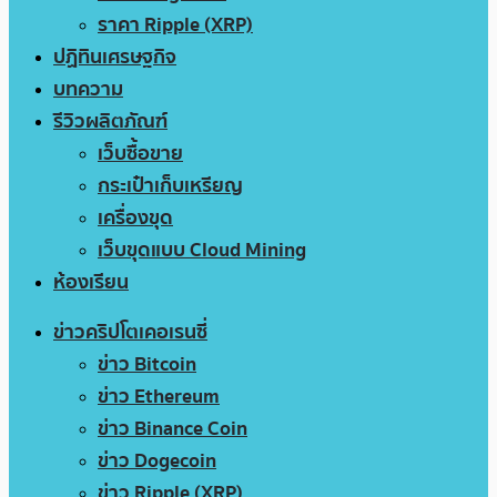
ราคา Ripple (XRP)
ปฏิทินเศรษฐกิจ
บทความ
รีวิวผลิตภัณฑ์
เว็บซื้อขาย
กระเป๋าเก็บเหรียญ
เครื่องขุด
เว็บขุดแบบ Cloud Mining
ห้องเรียน
ข่าวคริปโตเคอเรนซี่
ข่าว Bitcoin
ข่าว Ethereum
ข่าว Binance Coin
ข่าว Dogecoin
ข่าว Ripple (XRP)