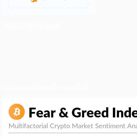
ติดตามเราบน Facebook
สภาวะตลาด (ความกลัว vs ความโลภ)