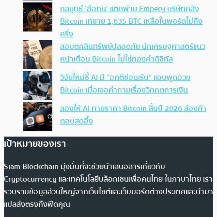
กลยุทธ์ ‘ถือทน’ แตกพ่าย Empery บริษัทคลัง
Bitcoin เทขาย 1,635 BTC เหลือในพอร์ตไม่ถึง
ครึ่ง
สอบตกสินทรัพย์ปลอดภัย นักเศรษฐศาสตร์แนว
หน้าเตือน Bitcoin ไม่ใช่ทองคำดิจิทัล
วิจัยใหม่ชี้ AI มี “อคติซ่อนเร้น” แอบพูดอวย
Bitcoin เมื่อเจอคำถามเรื่องวิกฤตการเงิน
ลองให้ AI ทายราคา Bitcoin สิ้นปี 2026 ส่องคำ
ตอบสุดอึ้ง
เป้าหมายของเรา
Siam Blockchain มุ่งมั่นที่จะช่วยนำเสนอสารเกี่ยวกับ
Cryptocurrency และเทคโนโลยีบล็อกเชนเพื่อคนไทย ในภาษาไทย เรา
รวบรวมข้อมูลส่วนใหญ่จากเว็บไซต์และเว็บบอร์ดต่างประเทศและนำมา
แปลส่งตรงถึงฟีดคุณ