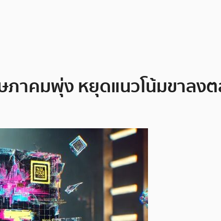
ฤษภาคมพุ่ง หยุดแนวโน้มขาลง