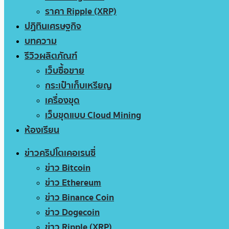
ราคา Ripple (XRP)
ปฏิทินเศรษฐกิจ
บทความ
รีวิวผลิตภัณฑ์
เว็บซื้อขาย
กระเป๋าเก็บเหรียญ
เครื่องขุด
เว็บขุดแบบ Cloud Mining
ห้องเรียน
ข่าวคริปโตเคอเรนซี่
ข่าว Bitcoin
ข่าว Ethereum
ข่าว Binance Coin
ข่าว Dogecoin
ข่าว Ripple (XRP)