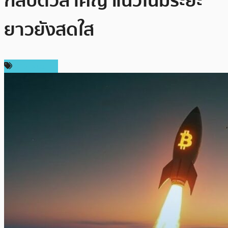
กลับตัวสำคัญ แนวโน้มระยะ
ยาวยังสดใส
ข่าว Bitcoin