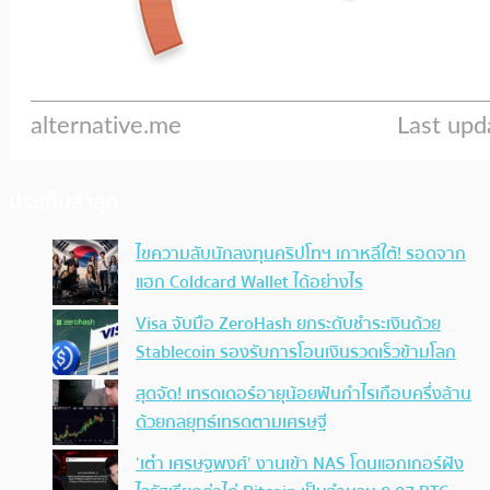
ประเด็นล่าสุด
ไขความลับนักลงทุนคริปโทฯ เกาหลีใต้! รอดจาก
แฮก Coldcard Wallet ได้อย่างไร
Visa จับมือ ZeroHash ยกระดับชำระเงินด้วย
Stablecoin รองรับการโอนเงินรวดเร็วข้ามโลก
สุดจัด! เทรดเดอร์อายุน้อยฟันกำไรเกือบครึ่งล้าน
ด้วยกลยุทธ์เทรดตามเศรษฐี
‘เต๋า เศรษฐพงศ์’ งานเข้า NAS โดนแฮกเกอร์ฝัง