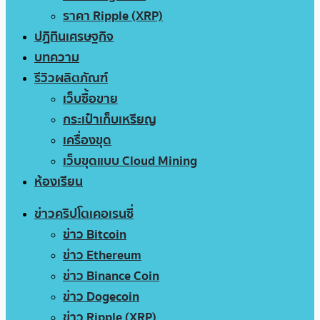
ราคา Ripple (XRP)
ปฏิทินเศรษฐกิจ
บทความ
รีวิวผลิตภัณฑ์
เว็บซื้อขาย
กระเป๋าเก็บเหรียญ
เครื่องขุด
เว็บขุดแบบ Cloud Mining
ห้องเรียน
ข่าวคริปโตเคอเรนซี่
ข่าว Bitcoin
ข่าว Ethereum
ข่าว Binance Coin
ข่าว Dogecoin
ข่าว Ripple (XRP)