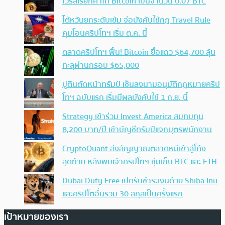
ไวรัสเรียกค่าไถ่ Bitcoin เป็นจำนวน 0.07 BTC
ไต้หวันยกระดับเข้ม จ่อบังคับใช้กฏ Travel Rule
คุมโอนคริปโทฯ เริ่ม ต.ค. นี้
ตลาดคริปโทฯ ฟื้น! Bitcoin ยื้อแถว $64,700 ลุ้น
ทะลุผ่านกรอบ $65,000
ปูตินตัดหน้าทรัมป์ เซ็นลงนามอนุมัติกฎหมายคริป
โทฯ ฉบับแรก เริ่มมีผลบังคับใช้ 1 ก.ย. นี้
Strategy เข้าร่วม Invest America สมทบทุน
8,200 บาท/ปี เข้าบัญชีทรัมป์แจกบุตรพนักงาน
CryptoQuant ส่งสัญญาณตลาดหมีเข้าสู่โค้ง
สุดท้าย หลังพบเจ้าคริปโทฯ ซุ่มเก็บ BTC และ ETH
Dubai Duty Free เปิดรับชำระเงินด้วย Shiba Inu
และคริปโตอื่นรวม 30 สกุลเป็นครั้งแรก
เป้าหมายของเรา