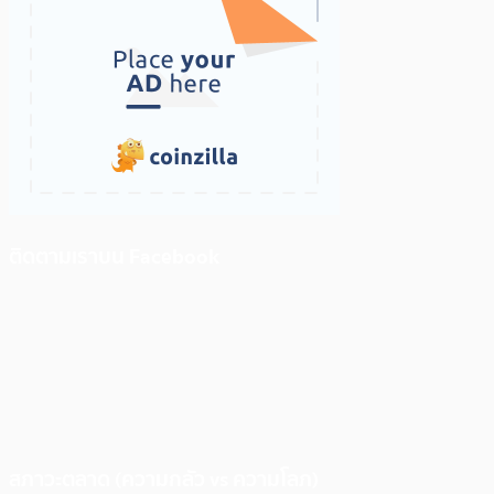
ติดตามเราบน Facebook
สภาวะตลาด (ความกลัว vs ความโลภ)