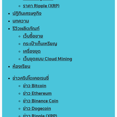
ราคา Ripple (XRP)
ปฏิทินเศรษฐกิจ
บทความ
รีวิวผลิตภัณฑ์
เว็บซื้อขาย
กระเป๋าเก็บเหรียญ
เครื่องขุด
เว็บขุดแบบ Cloud Mining
ห้องเรียน
ข่าวคริปโตเคอเรนซี่
ข่าว Bitcoin
ข่าว Ethereum
ข่าว Binance Coin
ข่าว Dogecoin
ข่าว Ripple (XRP)