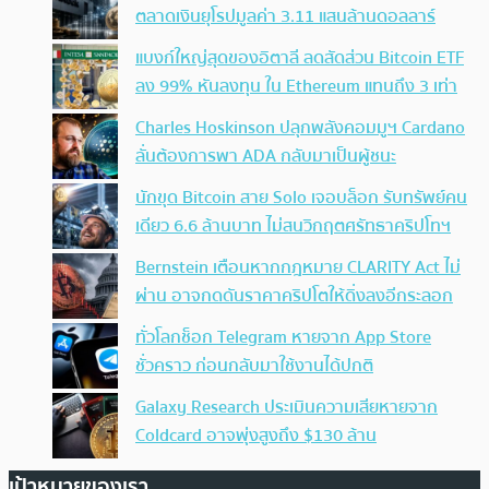
ตลาดเงินยุโรปมูลค่า 3.11 แสนล้านดอลลาร์
แบงก์ใหญ่สุดของอิตาลี ลดสัดส่วน Bitcoin ETF
ลง 99% หันลงทุน ใน Ethereum แทนถึง 3 เท่า
Charles Hoskinson ปลุกพลังคอมมูฯ Cardano
ลั่นต้องการพา ADA กลับมาเป็นผู้ชนะ
นักขุด Bitcoin สาย Solo เจอบล็อก รับทรัพย์คน
เดียว 6.6 ล้านบาท ไม่สนวิกฤตศรัทธาคริปโทฯ
Bernstein เตือนหากกฎหมาย CLARITY Act ไม่
ผ่าน อาจกดดันราคาคริปโตให้ดิ่งลงอีกระลอก
ทั่วโลกช็อก Telegram หายจาก App Store
ชั่วคราว ก่อนกลับมาใช้งานได้ปกติ
Galaxy Research ประเมินความเสียหายจาก
Coldcard อาจพุ่งสูงถึง $130 ล้าน
เป้าหมายของเรา