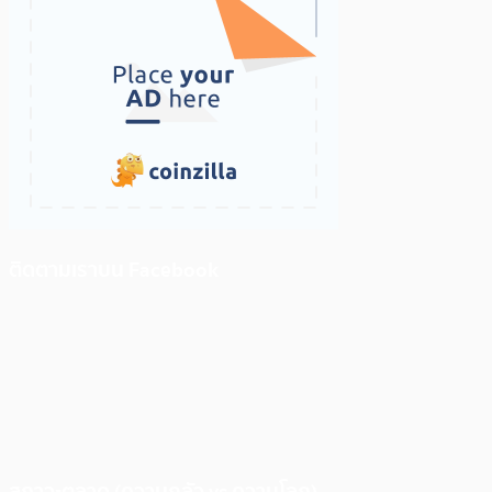
ติดตามเราบน Facebook
สภาวะตลาด (ความกลัว vs ความโลภ)