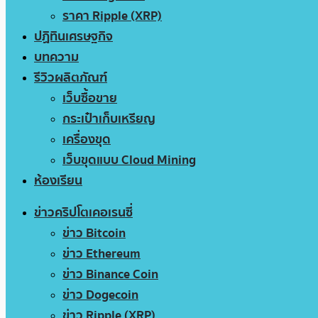
ราคา Ripple (XRP)
ปฏิทินเศรษฐกิจ
บทความ
รีวิวผลิตภัณฑ์
เว็บซื้อขาย
กระเป๋าเก็บเหรียญ
เครื่องขุด
เว็บขุดแบบ Cloud Mining
ห้องเรียน
ข่าวคริปโตเคอเรนซี่
ข่าว Bitcoin
ข่าว Ethereum
ข่าว Binance Coin
ข่าว Dogecoin
ข่าว Ripple (XRP)