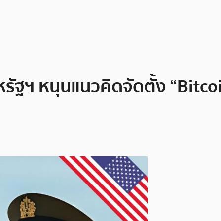
หรัฐฯ หนุนแนวคิดจัดตั้ง “Bitc