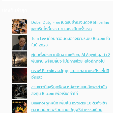
ประเด็นล่าสุด
Dubai Duty Free เปิดรับชำระเงินด้วย Shiba Inu
และคริปโตอื่นรวม 30 สกุลเป็นครั้งแรก
Tom Lee เตือนควอนตัมอาจเจาะระบบ Bitcoin ได้
ในปี 2028
ผู้ก่อตั้งประกาศปิดฉากเหรียญ AI Agent มูลค่า 2
พันล้าน พร้อมลั่นจะไม่มีการช่วยเหลืออีกต่อไป
กราฟ Bitcoin ส่งสัญญาณว่าตลาดกระทิงจะไม่มี
อีกแล้ว
ชายชาวมิสซูรีถูกฟ้อง หลังวางแผนลักพาตัวนัก
ลงทุน Bitcoin เพื่อเรียกค่าไถ่
Binance รุกหนัก เพิ่มหุ้น bStocks 10 ตัวดังเข้า
ตลาดสปอต พร้อมแคมเปญฟรีค่าธรรมเนียม