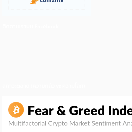
ติดตามเราบน Facebook
สภาวะตลาด (ความกลัว vs ความโลภ)