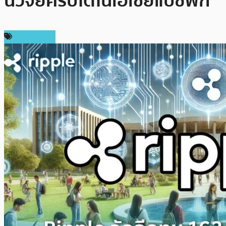
นวิจัยคริปโตในเอเชียแปซิฟิก
ต่างประเทศ