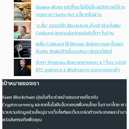
Bitwise ฟันธง คริปโตจะไม่เป็นไร แม้สัปดาห์นี้ร่าง
กฎหมาย Clarity Act จะโหวตไม่ผ่าน
‘อ.ตั๊ม’ ถอดปลั้ก Blockclock เก็บเข้าตู้ หวั่นพิษ
Coldcard ลุกลามสู่อุปกรณ์คริปโทฯ ในบ้าน
เหยื่อ Coldcard ใช้ Bitcoin ส่งข้อความหาโจรขอ
คืนเงิน ตัดพ้อชีวิตโอนกลับมาสักนิดก็ยังดี
จับตา Strategy ส่อแววเทขายรอบ 4 ? โอน 1,030
BTC มูลค่าทะลุ 2 พันล้านบาท ออกจากกระเป๋า
เป้าหมายของเรา
Siam Blockchain มุ่งมั่นที่จะช่วยนำเสนอสารเกี่ยวกับ
Cryptocurrency และเทคโนโลยีบล็อกเชนเพื่อคนไทย ในภาษาไทย เรา
รวบรวมข้อมูลส่วนใหญ่จากเว็บไซต์และเว็บบอร์ดต่างประเทศและนำมา
แปลส่งตรงถึงฟีดคุณ