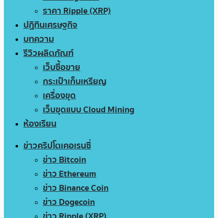
ราคา Ripple (XRP)
ปฏิทินเศรษฐกิจ
บทความ
รีวิวผลิตภัณฑ์
เว็บซื้อขาย
กระเป๋าเก็บเหรียญ
เครื่องขุด
เว็บขุดแบบ Cloud Mining
ห้องเรียน
ข่าวคริปโตเคอเรนซี่
ข่าว Bitcoin
ข่าว Ethereum
ข่าว Binance Coin
ข่าว Dogecoin
ข่าว Ripple (XRP)