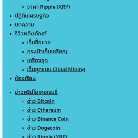
ราคา Ripple (XRP)
ปฏิทินเศรษฐกิจ
บทความ
รีวิวผลิตภัณฑ์
เว็บซื้อขาย
กระเป๋าเก็บเหรียญ
เครื่องขุด
เว็บขุดแบบ Cloud Mining
ห้องเรียน
ข่าวคริปโตเคอเรนซี่
ข่าว Bitcoin
ข่าว Ethereum
ข่าว Binance Coin
ข่าว Dogecoin
ข่าว Ripple (XRP)