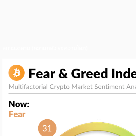
สภาวะตลาด (ความกลัว vs ความโลภ)