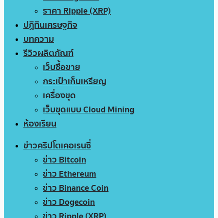
ราคา Ripple (XRP)
ปฏิทินเศรษฐกิจ
บทความ
รีวิวผลิตภัณฑ์
เว็บซื้อขาย
กระเป๋าเก็บเหรียญ
เครื่องขุด
เว็บขุดแบบ Cloud Mining
ห้องเรียน
ข่าวคริปโตเคอเรนซี่
ข่าว Bitcoin
ข่าว Ethereum
ข่าว Binance Coin
ข่าว Dogecoin
ข่าว Ripple (XRP)