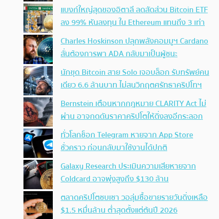
แบงก์ใหญ่สุดของอิตาลี ลดสัดส่วน Bitcoin ETF
ลง 99% หันลงทุน ใน Ethereum แทนถึง 3 เท่า
Charles Hoskinson ปลุกพลังคอมมูฯ Cardano
ลั่นต้องการพา ADA กลับมาเป็นผู้ชนะ
นักขุด Bitcoin สาย Solo เจอบล็อก รับทรัพย์คน
เดียว 6.6 ล้านบาท ไม่สนวิกฤตศรัทธาคริปโทฯ
Bernstein เตือนหากกฎหมาย CLARITY Act ไม่
ผ่าน อาจกดดันราคาคริปโตให้ดิ่งลงอีกระลอก
ทั่วโลกช็อก Telegram หายจาก App Store
ชั่วคราว ก่อนกลับมาใช้งานได้ปกติ
Galaxy Research ประเมินความเสียหายจาก
Coldcard อาจพุ่งสูงถึง $130 ล้าน
ตลาดคริปโตซบเซา วอลุ่มซื้อขายรายวันดิ่งเหลือ
$1.5 หมื่นล้าน ต่ำสุดตั้งแต่ต้นปี 2026