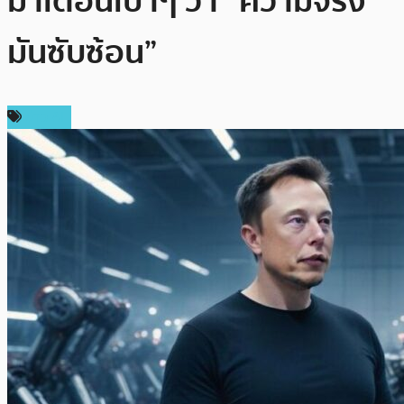
มาเตือนเบาๆ ว่า “ความจริง
มันซับซ้อน”
ข่าว AI