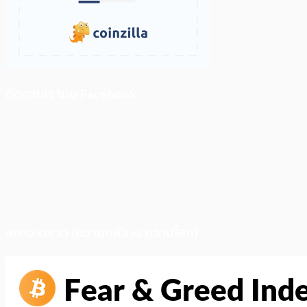
ติดตามเราบน Facebook
สภาวะตลาด (ความกลัว vs ความโลภ)