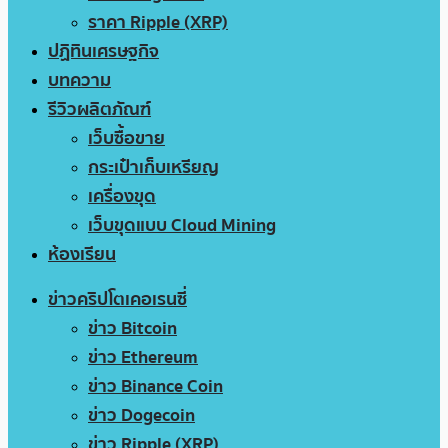
ราคา Ripple (XRP)
ปฏิทินเศรษฐกิจ
บทความ
รีวิวผลิตภัณฑ์
เว็บซื้อขาย
กระเป๋าเก็บเหรียญ
เครื่องขุด
เว็บขุดแบบ Cloud Mining
ห้องเรียน
ข่าวคริปโตเคอเรนซี่
ข่าว Bitcoin
ข่าว Ethereum
ข่าว Binance Coin
ข่าว Dogecoin
ข่าว Ripple (XRP)