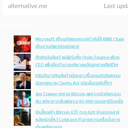
ประเด็นล่าสุด
Microsoft เตือนภัยแฮกเกอร์กำลังใช้ BNB Chain
เป็นฐานทัพปล่อยมัลแวร์
ศึกชิงบัลลังก์! แม่ผู้ก่อตั้ง Ondo Finance ฟ้อง
CEO เพื่อยึดอำนาจบริหารหลังลูกชายเสียชีวิต
ทรัมป์เอาจริง สั่งทำเนียบขาวรื้อเกณฑ์จริยธรรม
ดันกฎหมาย Clarity Act ปลดล็อกคริปโทฯ
Jim Cramer เทขาย Bitcoin เพราะกลัวภัยควอน
ตัม แต่ราคากลับพุ่งทะลุ 65,000 ดอลลาร์อีกครั้ง
เงินไหลเข้า Bitcoin ETF ทะลุ 620 ล้านดอลลาร์
หลังช่องโหว่ Coldcard ทำลายความเชื่อมั่นการ
เก็บเหรียญเอง