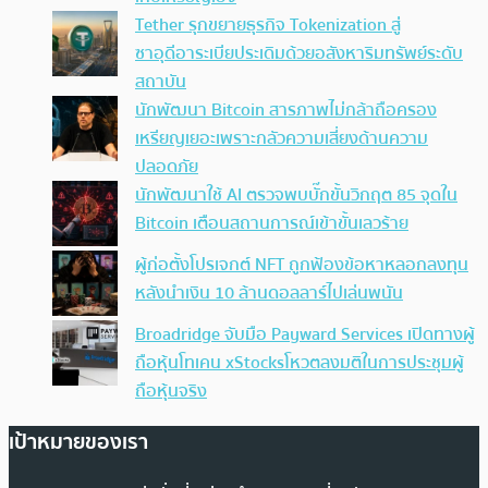
Tether รุกขยายธุรกิจ Tokenization สู่
ซาอุดีอาระเบียประเดิมด้วยอสังหาริมทรัพย์ระดับ
สถาบัน
นักพัฒนา Bitcoin สารภาพไม่กล้าถือครอง
เหรียญเยอะเพราะกลัวความเสี่ยงด้านความ
ปลอดภัย
นักพัฒนาใช้ AI ตรวจพบบั๊กขั้นวิกฤต 85 จุดใน
Bitcoin เตือนสถานการณ์เข้าขั้นเลวร้าย
ผู้ก่อตั้งโปรเจกต์ NFT ถูกฟ้องข้อหาหลอกลงทุน
หลังนำเงิน 10 ล้านดอลลาร์ไปเล่นพนัน
Broadridge จับมือ Payward Services เปิดทางผู้
ถือหุ้นโทเคน xStocksโหวตลงมติในการประชุมผู้
ถือหุ้นจริง
เป้าหมายของเรา