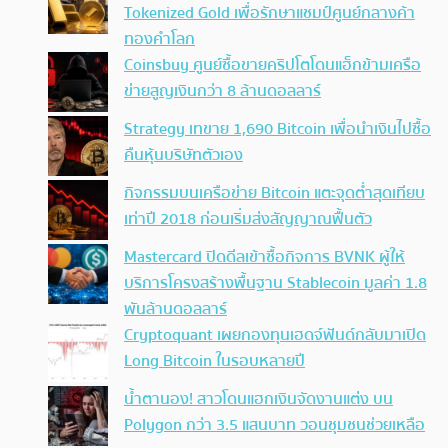
Tokenized Gold เพื่อรักษาแชมป์ศูนย์กลางค้า
ทองคำโลก
Coinsbuy ศูนย์ซื้อขายคริปโตโดนแฮ็กข้ามเครือ
ข่ายสูญเงินกว่า 8 ล้านดอลลาร์
Strategy เทขาย 1,690 Bitcoin เพื่อนำเงินไปซื้อ
คืนหุ้นบริษัทตัวเอง
กิจกรรมบนเครือข่าย Bitcoin แตะจุดต่ำสุดเทียบ
เท่าปี 2018 ก่อนเริ่มส่งสัญญาณฟื้นตัว
Mastercard ปิดดีลเข้าซื้อกิจการ BVNK ผู้ให้
บริการโครงสร้างพื้นฐาน Stablecoin มูลค่า 1.8
พันล้านดอลลาร์
Cryptoquant เผยกองทุนเฮดจ์ฟันด์กลับมาเปิด
Long Bitcoin ในรอบหลายปี
น้ำตานอง! สาวโดนแฮกเงินจัดงานแต่ง บน
Polygon กว่า 3.5 แสนบาท วอนชุมชนช่วยเหลือ