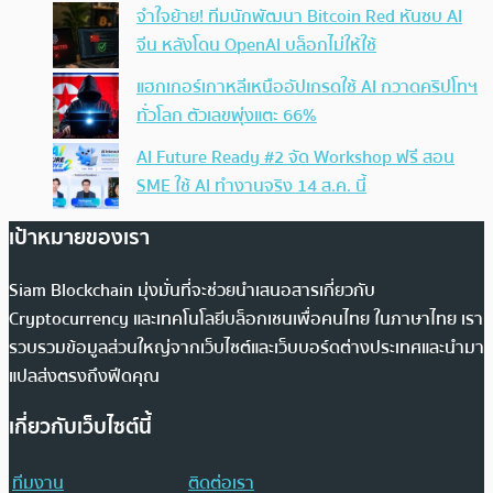
จำใจย้าย! ทีมนักพัฒนา Bitcoin Red หันซบ AI
จีน หลังโดน OpenAI บล็อกไม่ให้ใช้
แฮกเกอร์เกาหลีเหนืออัปเกรดใช้ AI กวาดคริปโทฯ
ทั่วโลก ตัวเลขพุ่งแตะ 66%
AI Future Ready #2 จัด Workshop ฟรี สอน
SME ใช้ AI ทำงานจริง 14 ส.ค. นี้
เป้าหมายของเรา
Siam Blockchain มุ่งมั่นที่จะช่วยนำเสนอสารเกี่ยวกับ
Cryptocurrency และเทคโนโลยีบล็อกเชนเพื่อคนไทย ในภาษาไทย เรา
รวบรวมข้อมูลส่วนใหญ่จากเว็บไซต์และเว็บบอร์ดต่างประเทศและนำมา
แปลส่งตรงถึงฟีดคุณ
เกี่ยวกับเว็บไซต์นี้
ทีมงาน
ติดต่อเรา