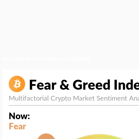
สภาวะตลาด (ความกลัว vs ความโลภ)