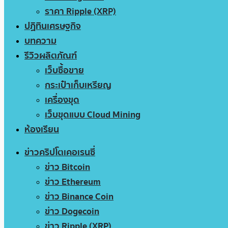
ราคา Ripple (XRP)
ปฏิทินเศรษฐกิจ
บทความ
รีวิวผลิตภัณฑ์
เว็บซื้อขาย
กระเป๋าเก็บเหรียญ
เครื่องขุด
เว็บขุดแบบ Cloud Mining
ห้องเรียน
ข่าวคริปโตเคอเรนซี่
ข่าว Bitcoin
ข่าว Ethereum
ข่าว Binance Coin
ข่าว Dogecoin
ข่าว Ripple (XRP)