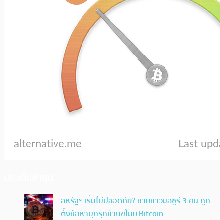
ประเด็นล่าสุด
สหรัฐฯ เริ่มไม่ปลอดภัย? ชายชาวมิสซูรี 3 คน ถูก
ตั้งข้อหาบุกรุกบ้านขโมย Bitcoin