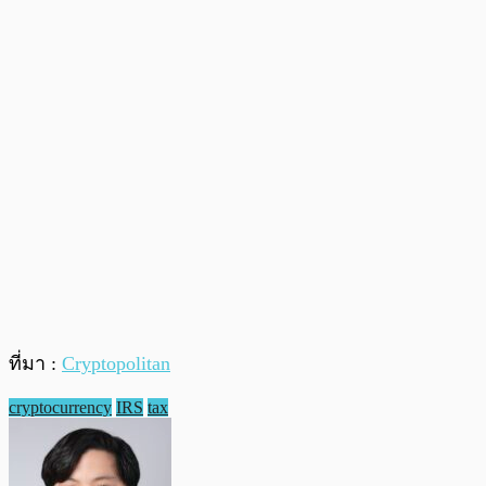
ที่มา :
Cryptopolitan
cryptocurrency
IRS
tax