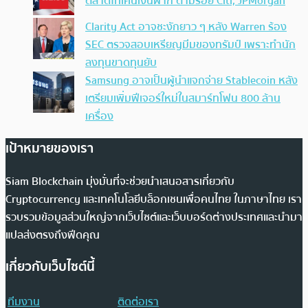
ตลาดโทเคนเงินฝาก ตามรอย Citi, JPMorgan
Clarity Act อาจชะงักยาว ๆ หลัง Warren ร้อง
SEC ตรวจสอบเหรียญมีมของทรัมป์ เพราะทำนัก
ลงทุนขาดทุนยับ
Samsung อาจเป็นผู้นำแจกจ่าย Stablecoin หลัง
เตรียมเพิ่มฟีเจอร์ใหม่ในสมาร์ทโฟน 800 ล้าน
เครื่อง
เป้าหมายของเรา
Siam Blockchain มุ่งมั่นที่จะช่วยนำเสนอสารเกี่ยวกับ
Cryptocurrency และเทคโนโลยีบล็อกเชนเพื่อคนไทย ในภาษาไทย เรา
รวบรวมข้อมูลส่วนใหญ่จากเว็บไซต์และเว็บบอร์ดต่างประเทศและนำมา
แปลส่งตรงถึงฟีดคุณ
เกี่ยวกับเว็บไซต์นี้
ทีมงาน
ติดต่อเรา