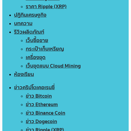
ราคา Ripple (XRP)
ปฏิทินเศรษฐกิจ
บทความ
รีวิวผลิตภัณฑ์
เว็บซื้อขาย
กระเป๋าเก็บเหรียญ
เครื่องขุด
เว็บขุดแบบ Cloud Mining
ห้องเรียน
ข่าวคริปโตเคอเรนซี่
ข่าว Bitcoin
ข่าว Ethereum
ข่าว Binance Coin
ข่าว Dogecoin
ข่าว Ripple (XRP)