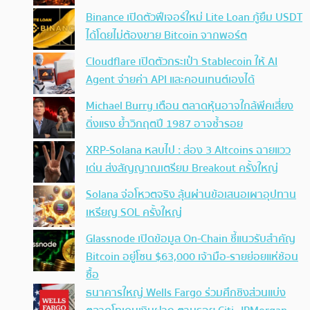
Binance เปิดตัวฟีเจอร์ใหม่ Lite Loan กู้ยืม USDT
ได้โดยไม่ต้องขาย Bitcoin จากพอร์ต
Cloudflare เปิดตัวกระเป๋า Stablecoin ให้ AI
Agent จ่ายค่า API และคอนเทนต์เองได้
Michael Burry เตือน ตลาดหุ้นอาจใกล้พีคเสี่ยง
ดิ่งแรง ย้ำวิกฤตปี 1987 อาจซ้ำรอย
XRP-Solana หลบไป : ส่อง 3 Altcoins ฉายแวว
เด่น ส่งสัญญาณเตรียม Breakout ครั้งใหญ่
Solana จ่อโหวตจริง ลุ้นผ่านข้อเสนอเผาอุปทาน
เหรียญ SOL ครั้งใหญ่
Glassnode เปิดข้อมูล On-Chain ชี้แนวรับสำคัญ
Bitcoin อยู่โซน $63,000 เจ้ามือ-รายย่อยแห่ช้อน
ซื้อ
ธนาคารใหญ่ Wells Fargo ร่วมศึกชิงส่วนแบ่ง