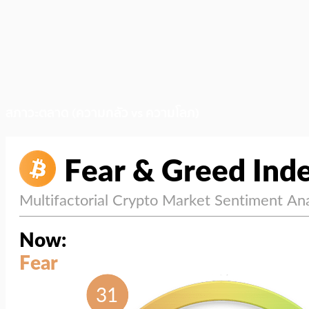
สภาวะตลาด (ความกลัว vs ความโลภ)