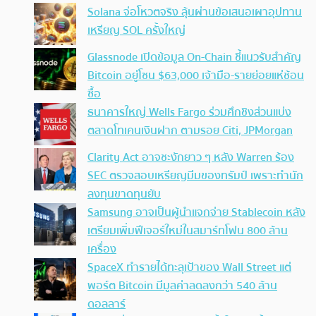
Solana จ่อโหวตจริง ลุ้นผ่านข้อเสนอเผาอุปทาน
เหรียญ SOL ครั้งใหญ่
Glassnode เปิดข้อมูล On-Chain ชี้แนวรับสำคัญ
Bitcoin อยู่โซน $63,000 เจ้ามือ-รายย่อยแห่ช้อน
ซื้อ
ธนาคารใหญ่ Wells Fargo ร่วมศึกชิงส่วนแบ่ง
ตลาดโทเคนเงินฝาก ตามรอย Citi, JPMorgan
Clarity Act อาจชะงักยาว ๆ หลัง Warren ร้อง
SEC ตรวจสอบเหรียญมีมของทรัมป์ เพราะทำนัก
ลงทุนขาดทุนยับ
Samsung อาจเป็นผู้นำแจกจ่าย Stablecoin หลัง
เตรียมเพิ่มฟีเจอร์ใหม่ในสมาร์ทโฟน 800 ล้าน
เครื่อง
SpaceX ทำรายได้ทะลุเป้าของ Wall Street แต่
พอร์ต Bitcoin มีมูลค่าลดลงกว่า 540 ล้าน
ดอลลาร์