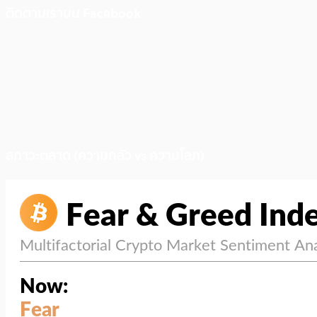
ติดตามเราบน Facebook
สภาวะตลาด (ความกลัว vs ความโลภ)