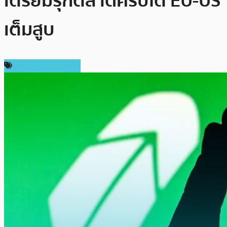
เตรียมรุกตลาดคริปโต EU-US
เต็มสูบ
ข่าวคริปโตเคอเรนซี่