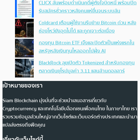
CLICX ลั่นพร้อมดำเนินคดีผู้ตั้งใจบิดหนี้ พร้อมปิด
รับสมัครชั่วคราวหลังคนแห่ยื่นจนระบบล้น
Coldcard เตือนผู้ใช้งานรีบย้าย Bitcoin ด่วน หลัง
ช่องโหว่ยังอุดไม่ได้ และถูกเจาะต่อเนื่อง
กองทุน Bitcoin ETF เจ๊งและปิดตัวเป็นแห่งแรกใน
สหรัฐหลังเงินทุนไหลออกไปฝั่ง AI
BlackRock ลุยเปิดตัว Tokenized สำหรับกองทุน
ตลาดเงินยุโรปมูลค่า 3.11 แสนล้านดอลลาร์
เป้าหมายของเรา
Siam Blockchain มุ่งมั่นที่จะช่วยนำเสนอสารเกี่ยวกับ
Cryptocurrency และเทคโนโลยีบล็อกเชนเพื่อคนไทย ในภาษาไทย เรา
รวบรวมข้อมูลส่วนใหญ่จากเว็บไซต์และเว็บบอร์ดต่างประเทศและนำมา
แปลส่งตรงถึงฟีดคุณ
เกี่ยวกับเว็บไซต์นี้