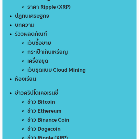
ราคา Ripple (XRP)
ปฏิทินเศรษฐกิจ
บทความ
รีวิวผลิตภัณฑ์
เว็บซื้อขาย
กระเป๋าเก็บเหรียญ
เครื่องขุด
เว็บขุดแบบ Cloud Mining
ห้องเรียน
ข่าวคริปโตเคอเรนซี่
ข่าว Bitcoin
ข่าว Ethereum
ข่าว Binance Coin
ข่าว Dogecoin
ข่าว Ripple (XRP)