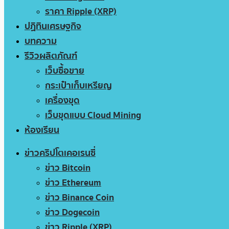
ราคา Ripple (XRP)
ปฏิทินเศรษฐกิจ
บทความ
รีวิวผลิตภัณฑ์
เว็บซื้อขาย
กระเป๋าเก็บเหรียญ
เครื่องขุด
เว็บขุดแบบ Cloud Mining
ห้องเรียน
ข่าวคริปโตเคอเรนซี่
ข่าว Bitcoin
ข่าว Ethereum
ข่าว Binance Coin
ข่าว Dogecoin
ข่าว Ripple (XRP)