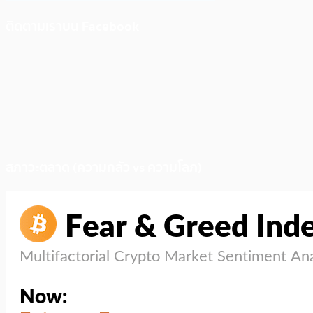
ติดตามเราบน Facebook
สภาวะตลาด (ความกลัว vs ความโลภ)