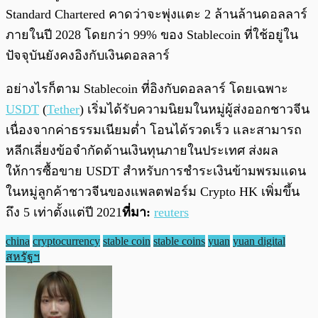
Standard Chartered คาดว่าจะพุ่งแตะ 2 ล้านล้านดอลลาร์
ภายในปี 2028 โดยกว่า 99% ของ Stablecoin ที่ใช้อยู่ใน
ปัจจุบันยังคงอิงกับเงินดอลลาร์
อย่างไรก็ตาม Stablecoin ที่อิงกับดอลลาร์ โดยเฉพาะ
USDT
(
Tether
) เริ่มได้รับความนิยมในหมู่ผู้ส่งออกชาวจีน
เนื่องจากค่าธรรมเนียมต่ำ โอนได้รวดเร็ว และสามารถ
หลีกเลี่ยงข้อจำกัดด้านเงินทุนภายในประเทศ ส่งผล
ให้การซื้อขาย USDT สำหรับการชำระเงินข้ามพรมแดน
ในหมู่ลูกค้าชาวจีนของแพลตฟอร์ม Crypto HK เพิ่มขึ้น
ถึง 5 เท่าตั้งแต่ปี 2021
ที่มา:
reuters
china
cryptocurrency
stable coin
stable coins
yuan
yuan digital
สหรัฐฯ