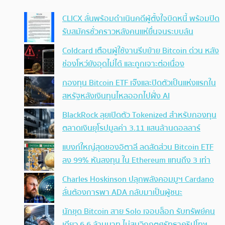
CLICX ลั่นพร้อมดำเนินคดีผู้ตั้งใจบิดหนี้ พร้อมปิด
รับสมัครชั่วคราวหลังคนแห่ยื่นจนระบบล้น
Coldcard เตือนผู้ใช้งานรีบย้าย Bitcoin ด่วน หลัง
ช่องโหว่ยังอุดไม่ได้ และถูกเจาะต่อเนื่อง
กองทุน Bitcoin ETF เจ๊งและปิดตัวเป็นแห่งแรกใน
สหรัฐหลังเงินทุนไหลออกไปฝั่ง AI
BlackRock ลุยเปิดตัว Tokenized สำหรับกองทุน
ตลาดเงินยุโรปมูลค่า 3.11 แสนล้านดอลลาร์
แบงก์ใหญ่สุดของอิตาลี ลดสัดส่วน Bitcoin ETF
ลง 99% หันลงทุน ใน Ethereum แทนถึง 3 เท่า
Charles Hoskinson ปลุกพลังคอมมูฯ Cardano
ลั่นต้องการพา ADA กลับมาเป็นผู้ชนะ
นักขุด Bitcoin สาย Solo เจอบล็อก รับทรัพย์คน
เดียว 6.6 ล้านบาท ไม่สนวิกฤตศรัทธาคริปโทฯ