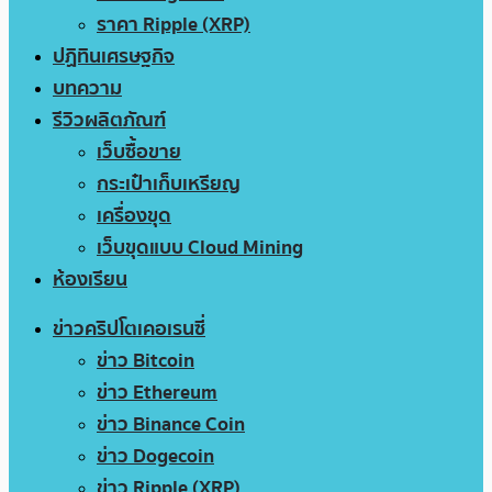
ราคา Ripple (XRP)
ปฏิทินเศรษฐกิจ
บทความ
รีวิวผลิตภัณฑ์
เว็บซื้อขาย
กระเป๋าเก็บเหรียญ
เครื่องขุด
เว็บขุดแบบ Cloud Mining
ห้องเรียน
ข่าวคริปโตเคอเรนซี่
ข่าว Bitcoin
ข่าว Ethereum
ข่าว Binance Coin
ข่าว Dogecoin
ข่าว Ripple (XRP)