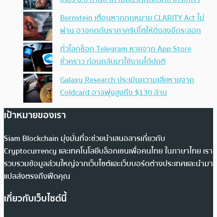
Bernstein เตือนหากกฎหมาย CLARITY Act ไม่
ผ่าน อาจกดดันราคาคริปโตให้ดิ่งลงอีกระลอก
ทั่วโลกช็อก Telegram หายจาก App Store
ชั่วคราว ก่อนกลับมาใช้งานได้ปกติ
Galaxy Research ประเมินความเสียหายจาก
Coldcard อาจพุ่งสูงถึง $130 ล้าน
เป้าหมายของเรา
Siam Blockchain มุ่งมั่นที่จะช่วยนำเสนอสารเกี่ยวกับ
Cryptocurrency และเทคโนโลยีบล็อกเชนเพื่อคนไทย ในภาษาไทย เรา
รวบรวมข้อมูลส่วนใหญ่จากเว็บไซต์และเว็บบอร์ดต่างประเทศและนำมา
แปลส่งตรงถึงฟีดคุณ
เกี่ยวกับเว็บไซต์นี้