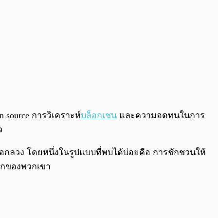
en source การวิเคราะห์
บล็อกเชน
และความอดทนในการ
ว
ลอกลวง โดยหนึ่งในรูปแบบที่พบได้บ่อยคือ การชักชวนให้
นฝากของพวกเขา