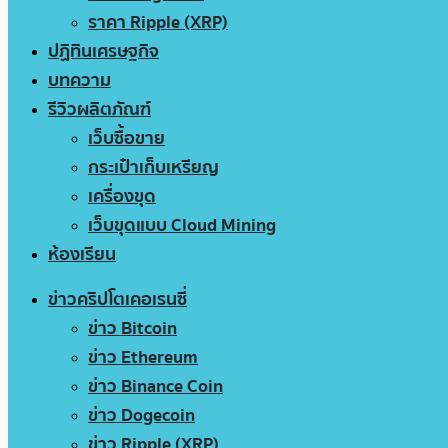
ราคา Ripple (XRP)
ปฏิทินเศรษฐกิจ
บทความ
รีวิวผลิตภัณฑ์
เว็บซื้อขาย
กระเป๋าเก็บเหรียญ
เครื่องขุด
เว็บขุดแบบ Cloud Mining
ห้องเรียน
ข่าวคริปโตเคอเรนซี่
ข่าว Bitcoin
ข่าว Ethereum
ข่าว Binance Coin
ข่าว Dogecoin
ข่าว Ripple (XRP)