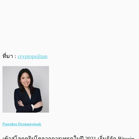
ที่มา :
cryptopolitan
Pairploy Denpairojsak
เข้าสู่โลกคริปโตจากการเทรดในปี 2021 เริ่มรู้จัก Bitcoin