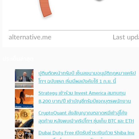
ประเด็นล่าสุด
ปูตินตัดหน้าทรัมป์ เซ็นลงนามอนุมัติกฎหมายคริป
โทฯ ฉบับแรก เริ่มมีผลบังคับใช้ 1 ก.ย. นี้
Strategy เข้าร่วม Invest America สมทบทุน
8,200 บาท/ปี เข้าบัญชีทรัมป์แจกบุตรพนักงาน
CryptoQuant ส่งสัญญาณตลาดหมีเข้าสู่โค้ง
สุดท้าย หลังพบเจ้าคริปโทฯ ซุ่มเก็บ BTC และ ETH
Dubai Duty Free เปิดรับชำระเงินด้วย Shiba Inu