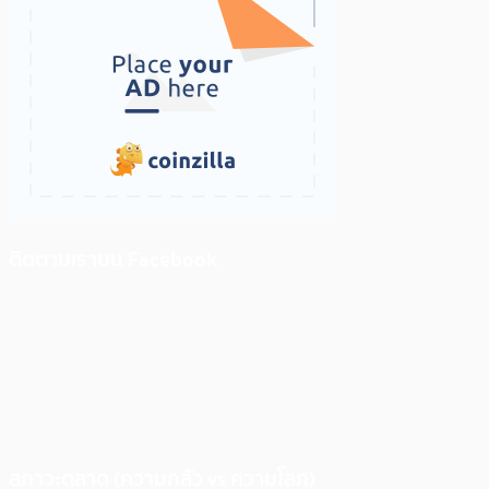
ติดตามเราบน Facebook
สภาวะตลาด (ความกลัว vs ความโลภ)