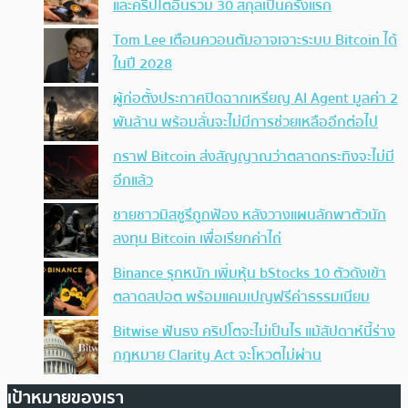
และคริปโตอื่นรวม 30 สกุลเป็นครั้งแรก
Tom Lee เตือนควอนตัมอาจเจาะระบบ Bitcoin ได้
ในปี 2028
ผู้ก่อตั้งประกาศปิดฉากเหรียญ AI Agent มูลค่า 2
พันล้าน พร้อมลั่นจะไม่มีการช่วยเหลืออีกต่อไป
กราฟ Bitcoin ส่งสัญญาณว่าตลาดกระทิงจะไม่มี
อีกแล้ว
ชายชาวมิสซูรีถูกฟ้อง หลังวางแผนลักพาตัวนัก
ลงทุน Bitcoin เพื่อเรียกค่าไถ่
Binance รุกหนัก เพิ่มหุ้น bStocks 10 ตัวดังเข้า
ตลาดสปอต พร้อมแคมเปญฟรีค่าธรรมเนียม
Bitwise ฟันธง คริปโตจะไม่เป็นไร แม้สัปดาห์นี้ร่าง
กฎหมาย Clarity Act จะโหวตไม่ผ่าน
เป้าหมายของเรา