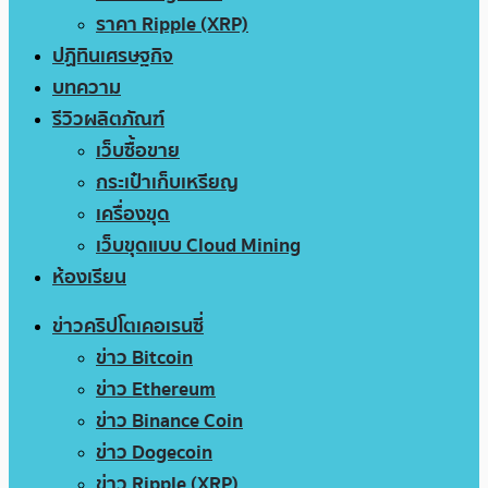
ราคา Ripple (XRP)
ปฏิทินเศรษฐกิจ
บทความ
รีวิวผลิตภัณฑ์
เว็บซื้อขาย
กระเป๋าเก็บเหรียญ
เครื่องขุด
เว็บขุดแบบ Cloud Mining
ห้องเรียน
ข่าวคริปโตเคอเรนซี่
ข่าว Bitcoin
ข่าว Ethereum
ข่าว Binance Coin
ข่าว Dogecoin
ข่าว Ripple (XRP)