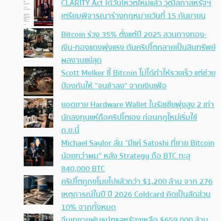
CLARITY Act ได้วันโหวตใหม่แล้ว วุฒิสภาสหรัฐฯ
เตรียมพิจารณาร่างกฎหมายวันที่ 15 กันยายน
Bitcoin ร่วง 35% ตั้งแต่ปี 2025 สวนทางทอง-
เงิน-ทองแดงพุ่งแรง ดันคริปโตกลายเป็นสินทรัพย์
ผลงานแย่สุด
Scott Melker ชี้ Bitcoin ไม่ได้ทำให้รวยเร็ว แต่ช่วย
ป้องกันให้ “จนช้าลง” จากเงินเฟ้อ
ยอดขาย Hardware Wallet ในรัสเซียพุ่งสูง 2 เท่า
นักลงทุนแห่ถือคริปโตเอง ก่อนกฎใหม่เริ่มใช้
ก.ย.นี้
Michael Saylor ลั่น “มีแค่ Satoshi ที่ขาย Bitcoin
น้อยกว่าผม” หลัง Strategy ถือ BTC ทะลุ
840,000 BTC
คริปโตถูกขโมยไปแล้วกว่า $1,200 ล้าน จาก 276
เหตุการณ์ในปี ปี 2026 Coldcard คิดเป็นสัดส่วน
10% จากทั้งหมด
จีนเทขายพันธบัตรสหรัฐฯเหลือ $659,000 ล้าน