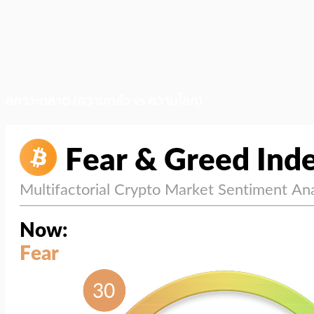
สภาวะตลาด (ความกลัว vs ความโลภ)