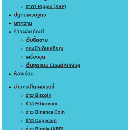
ราคา Ripple (XRP)
ปฏิทินเศรษฐกิจ
บทความ
รีวิวผลิตภัณฑ์
เว็บซื้อขาย
กระเป๋าเก็บเหรียญ
เครื่องขุด
เว็บขุดแบบ Cloud Mining
ห้องเรียน
ข่าวคริปโตเคอเรนซี่
ข่าว Bitcoin
ข่าว Ethereum
ข่าว Binance Coin
ข่าว Dogecoin
ข่าว Ripple (XRP)