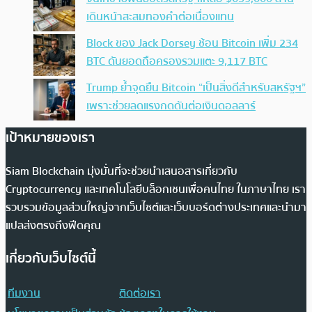
เดินหน้าสะสมทองคำต่อเนื่องแทน
Block ของ Jack Dorsey ช้อน Bitcoin เพิ่ม 234
BTC ดันยอดถือครองรวมแตะ 9,117 BTC
Trump ย้ำจุดยืน Bitcoin “เป็นสิ่งดีสำหรับสหรัฐฯ”
เพราะช่วยลดแรงกดดันต่อเงินดอลลาร์
เป้าหมายของเรา
Siam Blockchain มุ่งมั่นที่จะช่วยนำเสนอสารเกี่ยวกับ
Cryptocurrency และเทคโนโลยีบล็อกเชนเพื่อคนไทย ในภาษาไทย เรา
รวบรวมข้อมูลส่วนใหญ่จากเว็บไซต์และเว็บบอร์ดต่างประเทศและนำมา
แปลส่งตรงถึงฟีดคุณ
เกี่ยวกับเว็บไซต์นี้
ทีมงาน
ติดต่อเรา