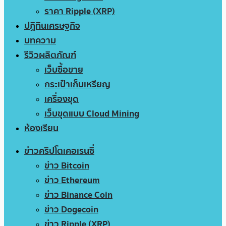
ราคา Ripple (XRP)
ปฏิทินเศรษฐกิจ
บทความ
รีวิวผลิตภัณฑ์
เว็บซื้อขาย
กระเป๋าเก็บเหรียญ
เครื่องขุด
เว็บขุดแบบ Cloud Mining
ห้องเรียน
ข่าวคริปโตเคอเรนซี่
ข่าว Bitcoin
ข่าว Ethereum
ข่าว Binance Coin
ข่าว Dogecoin
ข่าว Ripple (XRP)