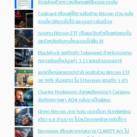
รับสมัครชั่วคราวหลังคนแห่ยื่นจนระบบล้น
Coldcard เตือนผู้ใช้งานรีบย้าย Bitcoin ด่วน หลัง
ช่องโหว่ยังอุดไม่ได้ และถูกเจาะต่อเนื่อง
กองทุน Bitcoin ETF เจ๊งและปิดตัวเป็นแห่งแรกใน
สหรัฐหลังเงินทุนไหลออกไปฝั่ง AI
BlackRock ลุยเปิดตัว Tokenized สำหรับกองทุน
ตลาดเงินยุโรปมูลค่า 3.11 แสนล้านดอลลาร์
แบงก์ใหญ่สุดของอิตาลี ลดสัดส่วน Bitcoin ETF
ลง 99% หันลงทุน ใน Ethereum แทนถึง 3 เท่า
Charles Hoskinson ปลุกพลังคอมมูฯ Cardano
ลั่นต้องการพา ADA กลับมาเป็นผู้ชนะ
นักขุด Bitcoin สาย Solo เจอบล็อก รับทรัพย์คน
เดียว 6.6 ล้านบาท ไม่สนวิกฤตศรัทธาคริปโทฯ
Bernstein เตือนหากกฎหมาย CLARITY Act ไม่