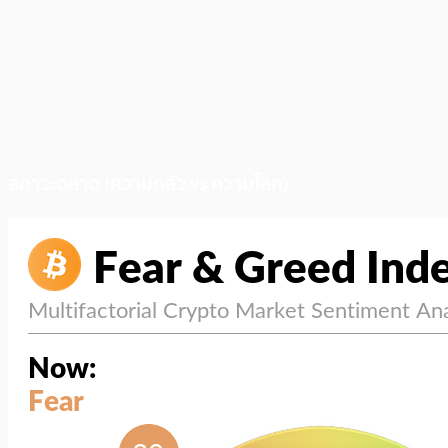
สภาวะตลาด (ความกลัว vs ความโลภ)